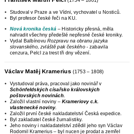
(1734 – 1801)
Studoval v Praze a ve Vídni, vychovatel u Nosticů.
Byl profesor české řeči na KU.
Nová kronika česká
– Historicky přesná, měla
nahradit všechny předešlé nepřesné české kroniky.
Vydal Balbínovu
Rozpravu na obranu jazyka
slovanského, zvláště pak českého -
zabavila
cenzura, Pelcl za trest tři dny vězení.
Václav Matěj Kramerius
(1753 – 1808)
Vystudoval práva, pracoval jako novinář v
Schönfeldských císařsko královských
poštovských novinách
.
Založil vlastní noviny –
Krameriovy c.k.
vlastenecké noviny
.
Založil první české nakladatelství Česká expedice.
Byl zakladatel české žurnalistiky.
Jeho noviny i nakladatelství zdědil jeho syn Václav
Rodomil Kramerius – byl nucen je prodat a zemřel