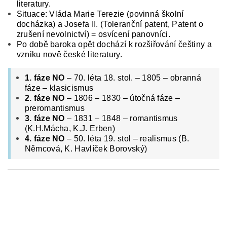
literatury.
Situace: Vláda Marie Terezie (povinná školní
docházka) a Josefa II. (Toleranční patent, Patent o
zrušení nevolnictví) = o
svícení panovníci.
Po době baroka opět dochází k rozšiřování češtiny a
vzniku nově české literatury.
1. fáze NO
– 70. léta 18. stol. – 1805 – obranná
fáze – klasicismus
2. fáze NO
– 1806 – 1830 – útočná fáze –
preromantismus
3. fáze NO
– 1831 – 1848 – romantismus
(K.H.Mácha, K.J. Erben)
4. fáze NO
– 50. léta 19. stol – realismus (B.
Němcová, K. Havlíček Borovský)