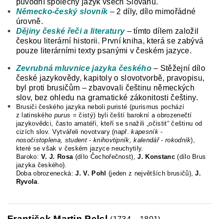
původní společný jazyk všech Slovanů.
Německo-český slovník
– 2 díly, dílo mimořádné
úrovně.
Dějiny české řeči a literatury
– tímto dílem založil
českou literární historii. První kniha, která se zabývá
pouze literárními texty psanými v českém jazyce.
Zevrubná mluvnice jazyka českého
– Stěžejní dílo
české jazykovědy, kapitoly o slovotvorbě, pravopisu,
byl proti brusičům – zbavovali češtinu německých
slov, bez ohledu na gramatické zákonitosti češtiny.
Brusiči českého jazyka neboli puristé (purismus pochází
z latinského
purus
= čistý) byli čeští barokní a obrozenečtí
jazykovědci, často amatéři, kteří se snažili „očistit“ češtinu od
cizích slov. Vytvářeli novotvary (např.
kapesník -
nosočistoplena, student - knihovtipník, kalendář - rokodník
),
které se však v českém jazyce neuchytily.
Baroko:
V. J. Rosa
(dílo Čechořečnost),
J. Konstanc
(dílo Brus
jazyka českého).
Doba obrozenecká:
J. V. Pohl
(jeden z největších brusičů),
J.
Ryvola
.
František Martin Pelcl