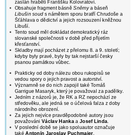
zaslán hraběti Františku Kolovratovi.
Obsahuje fragment básně
Sněmy
a báseň
Libušin soud
s námětem sporu bratří Chrudoše a
Šťáhlava o dědictví a jejich rozsouzení kněžnou
Libuší.
T
ento soud měl dokládat demokratický ráz
slovanské společnosti v době před přijetím
křesťanství.
Skladby mají pocházet z přelomu 8. a 9. století;
kdyby byly pravé, byly by tak nejstarší česky
psanou památkou vůbec.
Prakticky od doby nálezu obou rukopisů se
vedou spory o jejich pravost a autorství.
Významně se do nich zapojil také Tomáš
Garrigue Masaryk, který je považoval za padělky.
Jedním z názorů je, že RK a RZ nepochází ze
středověku, ale jedná se o účelová falza z doby
národního obrození.
Za jejich nejvíce pravděpodobné autory jsou
považováni
Václav Hanka
a
Josef Linda
.
V poslední době se jako spoluautor označuje
také
Antonín Jaroslav Puchmajer
.