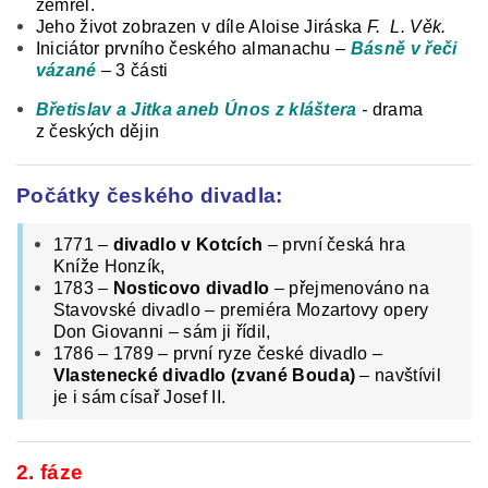
zemřel.
Jeho život zobrazen v díle Aloise Jiráska
F.
L. Věk.
Iniciátor prvního českého almanachu –
Básně v řeči
vázané
– 3 části
Břetislav a Jitka aneb Únos z kláštera
-
drama
z českých dějin
Počátky českého divadla:
1771 –
divadlo v Kotcích
– první česká hra
Kníže Honzík,
1783 –
Nosticovo divadlo
– přejmenováno na
Stavovské divadlo – premiéra Mozartovy opery
Don Giovanni – sám ji řídil,
1786 – 1789 – první ryze české divadlo –
Vlastenecké divadlo (zvané Bouda)
– navštívil
je i sám císař Josef II.
2. fáze