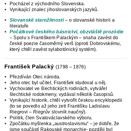
Pocházel z východního Slovenska.
Vynikající znalec jihoslovanských jazyků.
Slovanské starožitnosti
– o slovanské historii a
literatuře
Počátkové českého básnictví, obzvláště prozódie
– Spolu s Františkem Palackým – snaha zavést do
české poezie časoměrný verš (oproti Dobrovskému,
který chtěl zavést sylabotónický systém).
František Palacký
(1798 – 1876)
Přezdíván Otec národa.
Jeho otec byl učitel, František studoval u něj.
Vychovatel ve šlechtických rodinách,
vytvářel
šlechtické rodokmeny, vydával několik časopisů.
Vynikající historik, chtěl vytvořit českou encyklopedii
(to se povedlo až jeho zeti Františku Ladislavu
Riegrovi –
Riegrův slovník naučný
).
Politik, člen Svatováclavského výboru.
Zpočátku myšlenka „austroslavismu“ – je dobře, že
jsme součástí Rakouské monarchie- později byl