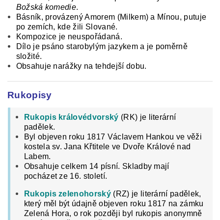
Božská komedie
.
Básník, provázený Amorem (Milkem) a Mínou, putuje
po zemích, kde žili Slované.
Kompozice je neuspořádaná.
Dílo je psáno starobylým jazykem a je poměrně
složité.
Obsahuje narážky na tehdejší dobu.
Rukopisy
Rukopis královédvorský
(RK) je literární
padělek.
Byl objeven roku 1817 Václavem Hankou ve věži
kostela sv. Jana Křtitele ve Dvoře Králové nad
Labem.
Obsahuje celkem 14 písní. Skladby mají
pocházet ze 16. století.
Rukopis zelenohorský
(RZ) je literární padělek,
který měl být údajně objeven roku 1817 na zámku
Zelená Hora, o rok později byl rukopis anonymně