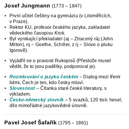
Josef Jungmann
(1773 – 1847)
První učitel češtiny na gymnáziu (v Litoměřicích,
v Praze).
Rektor KU, profesor českého jazyka,
zakladatel
vědeckého časopisu
Krok.
Byl vynikající překladatel (aj – Ztracený ráj (John
Milton), nj – Goethe, Schiller, z rj – Slovo o pluku
Igorově).
Vyjádřil se o pravosti Rukopisů (Přestože musel
vědět, že to jsou padělky, podporoval je).
Rozmlouvání o jazyku českém
– Dialog mezi třemi
lidmi, Čech je ten, kdo česky mluví.
Slovesnost
– Čítanka staré české literatury, s
výkladem.
Česko-německý slovník
– 5 svazků, 120 tisíc hesel,
dílo mimořádné jazykovědné úrovně.
Pavel Josef Šafařík
(1795 – 1861)