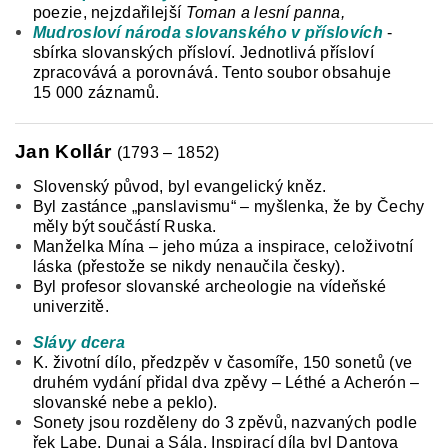
poezie, nejzdařilejší
Toman a lesní panna,
Mudrosloví národa slovanského v příslovích
-
sbírka slovanských přísloví. Jednotlivá přísloví
zpracovává a porovnává. Tento soubor obsahuje
15 000 záznamů.
Jan Kollár
(1793 – 1852)
Slovenský původ, byl evangelický kněz.
Byl zastánce „panslavismu“ – myšlenka, že by Čechy
měly být součástí Ruska.
Manželka Mína – jeho múza a inspirace, celoživotní
láska (přestože se nikdy nenaučila česky).
Byl profesor slovanské archeologie na vídeňské
univerzitě.
Slávy dcera
K. životní dílo, předzpěv v časomíře, 150 sonetů (ve
druhém vydání přidal dva zpěvy – Léthé a Acherón –
slovanské nebe a peklo).
Sonety jsou rozděleny do 3 zpěvů, nazvaných podle
řek Labe, Dunaj a Sála. Inspirací díla byl Dantova