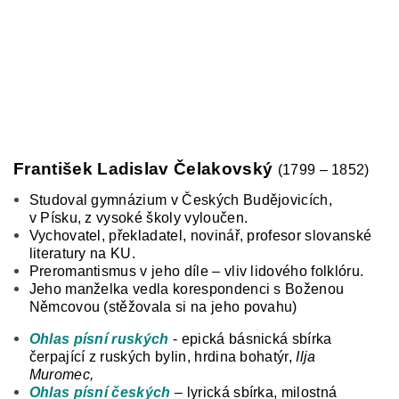
František Ladislav Čelakovský
(1799 – 1852)
Studoval gymnázium v Českých Budějovicích,
v Písku, z vysoké školy vyloučen.
Vychovatel, překladatel, novinář, profesor slovanské
literatury na KU.
Preromantismus v jeho díle – vliv lidového folklóru.
Jeho manželka vedla korespondenci s Boženou
Němcovou (stěžovala si na jeho povahu)
Ohlas písní ruských
- epická básnická sbírka
čerpající z ruských bylin, hrdina bohatýr,
Ilja
Muromec,
Ohlas písní českých
– lyrická sbírka, milostná