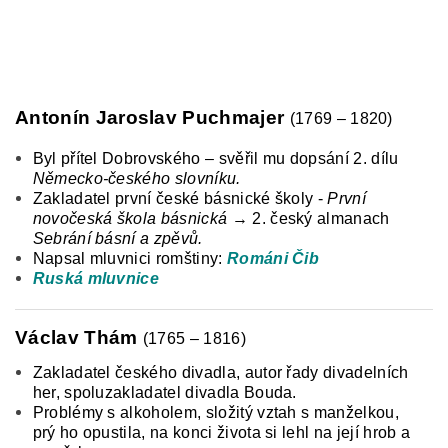
Antonín Jaroslav Puchmajer
(1769 – 1820)
Byl přítel Dobrovského – svěřil mu dopsání 2. dílu
Německo-českého slovníku.
Zakladatel první české básnické školy -
První
novočeská škola básnická
→ 2. český almanach
Sebrání básní a zpěvů.
Napsal mluvnici romštiny:
Románi Čib
Ruská mluvnice
Václav Thám
(1765 – 1816)
Zakladatel českého divadla, autor řady divadelních
her, spoluzakladatel divadla Bouda.
Problémy s alkoholem, složitý vztah s manželkou,
prý ho opustila, na konci života si lehl na její hrob a