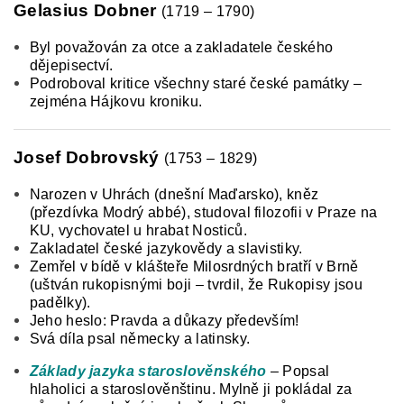
Gelasius Dobner
(1719 – 1790)
Byl považován za otce a zakladatele českého
dějepisectví.
Podroboval kritice všechny staré české památky –
zejména Hájkovu kroniku.
Josef Dobrovský
(1753 – 1829)
Narozen v Uhrách (dnešní Maďarsko), kněz
(přezdívka Modrý abbé), studoval filozofii v Praze na
KU, vychovatel u hrabat Nosticů.
Zakladatel české jazykovědy a slavistiky.
Zemřel v bídě v klášteře Milosrdných bratří v Brně
(uštván rukopisnými boji – tvrdil, že Rukopisy jsou
padělky).
Jeho heslo: Pravda a důkazy především!
Svá díla psal německy a latinsky.
Základy jazyka staroslověnského
– Popsal
hlaholici a staroslověnštinu. Mylně ji pokládal za