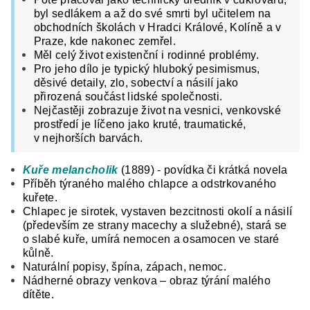
byl sedlákem a až do své smrti byl učitelem na
obchodních školách v Hradci Králové, Kolíně a v
Praze, kde nakonec zemřel.
Měl celý život existenční i rodinné problémy.
Pro jeho dílo je typický hluboký pesimismus,
děsivé detaily, zlo, sobectví a násilí jako
přirozená součást lidské společnosti.
Nejčastěji zobrazuje život na vesnici, venkovské
prostředí je líčeno jako kruté, traumatické,
v nejhorších barvách.
Kuře
melancholik
(1889) - povídka či krátká novela
Příběh týraného malého chlapce a odstrkovaného
kuřete.
Chlapec je sirotek, vystaven bezcitnosti okolí a násilí
(především ze strany macechy a služebné), stará se
o slabé kuře, umírá nemocen a osamocen ve staré
kůlně.
Naturální popisy, špína, zápach, nemoc.
Nádherné obrazy venkova – obraz týrání malého
dítěte.