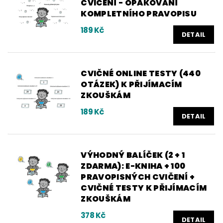
CVIČENÍ - OPAKOVÁNÍ
KOMPLETNÍHO PRAVOPISU
189 Kč
DETAIL
CVIČNÉ ONLINE TESTY (440
OTÁZEK) K PŘIJÍMACÍM
ZKOUŠKÁM
189 Kč
DETAIL
VÝHODNÝ BALÍČEK (2 + 1
ZDARMA): E-KNIHA + 100
PRAVOPISNÝCH CVIČENÍ +
CVIČNÉ TESTY K PŘIJÍMACÍM
ZKOUŠKÁM
378 Kč
DETAIL