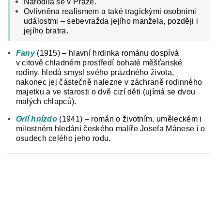
Narodila se v Praze.
Ovlivněna realismem a také tragickými osobními
událostmi – sebevražda jejího manžela, později i
jejího bratra.
Fany
(1915) – hlavní hrdinka románu dospívá
v citově chladném prostředí bohaté měšťanské
rodiny, hledá smysl svého prázdného života,
nakonec jej částečně nalezne v záchraně rodinného
majetku a ve starosti o dvě cizí děti (ujímá se dvou
malých chlapců).
Orlí hnízdo
(1941) – román o životním, uměleckém i
milostném hledání českého malíře Josefa Mánese i o
osudech celého jeho rodu.