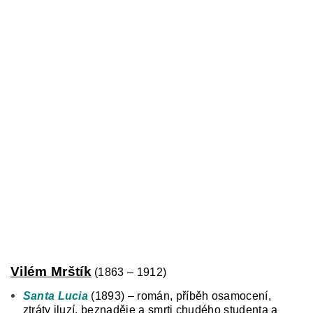
Vilém Mrštík
(1863 – 1912)
Santa Lucia
(1893) – román, příběh osamocení,
ztráty iluzí, beznaděje a smrti chudého studenta a