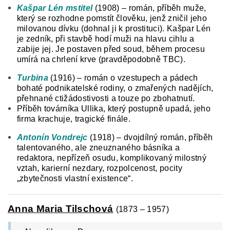
Kašpar Lén mstitel
(1908) – román, příběh muže,
který se rozhodne pomstít člověku, jenž zničil jeho
milovanou dívku (dohnal ji k prostituci). Kašpar Lén
je zedník, při stavbě hodí muži na hlavu cihlu a
zabije jej. Je postaven před soud, během procesu
umírá na chrlení krve (pravděpodobně TBC).
Turbina
(1916) – román o vzestupech a pádech
bohaté podnikatelské rodiny, o zmařených nadějích,
přehnané ctižádostivosti a touze po zbohatnutí.
Příběh továrníka Ullika, který postupně upadá, jeho
firma krachuje, tragické finále.
Antonín Vondrejc
(1918) – dvojdílný román, příběh
talentovaného, ale zneuznaného básníka a
redaktora, nepřízeň osudu, komplikovaný milostný
vztah, karierní nezdary, rozpolcenost, pocity
„zbytečnosti vlastní existence“.
Anna Maria Tilschová
(1873 – 1957)