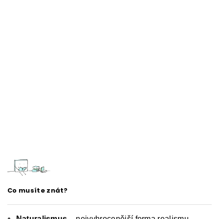
Co musíte znát?
Naturalismus
– nejvyhrocenější forma realismu,