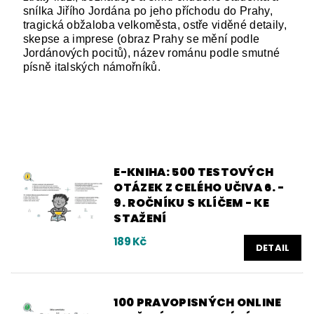
snílka Jiřího Jordána po jeho příchodu do Prahy,
tragická obžaloba velkoměsta, ostře viděné detaily,
skepse a imprese (obraz Prahy se mění podle
Jordánových pocitů), název románu podle smutné
písně italských námořníků.
E-KNIHA: 500 TESTOVÝCH
OTÁZEK Z CELÉHO UČIVA 6. -
9. ROČNÍKU S KLÍČEM - KE
STAŽENÍ
189 Kč
DETAIL
100 PRAVOPISNÝCH ONLINE