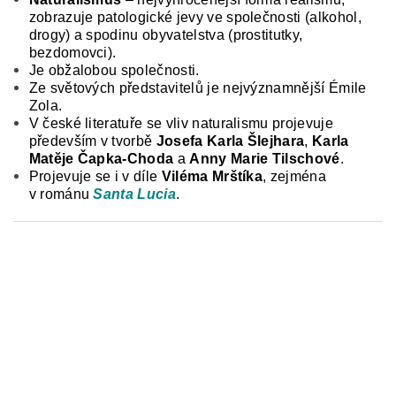
zobrazuje patologické jevy ve společnosti (alkohol,
drogy) a spodinu obyvatelstva (prostitutky,
bezdomovci).
Je obžalobou společnosti.
Ze světových představitelů je nejvýznamnější Émile
Zola.
V české literatuře se vliv naturalismu projevuje
především v tvorbě
Josefa Karla Šlejhara
,
Karla
Matěje Čapka-Choda
a
Anny Marie Tilschové
.
Projevuje se i v díle
Viléma Mrštíka
, zejména
v románu
Santa Lucia
.