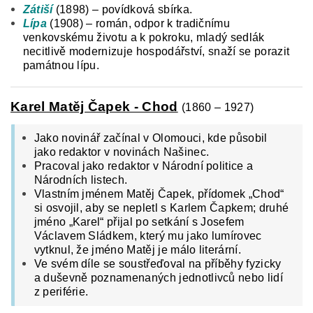
Zátiší
(1898) – povídková sbírka.
Lípa
(1908) – román, odpor k tradičnímu
venkovskému životu a k pokroku, mladý sedlák
necitlivě modernizuje hospodářství, snaží se porazit
památnou lípu.
Karel Matěj Čapek - Chod
(1860 – 1927)
Jako novinář začínal v Olomouci, kde působil
jako redaktor v novinách Našinec.
Pracoval jako redaktor v Národní politice a
Národních listech.
Vlastním jménem Matěj Čapek, přídomek „Chod“
si osvojil, aby se nepletl s Karlem Čapkem; druhé
jméno „Karel“ přijal po setkání s Josefem
Václavem Sládkem, který mu jako lumírovec
vytknul, že jméno Matěj je málo literární.
Ve svém díle se soustřeďoval na příběhy fyzicky
a duševně poznamenaných jednotlivců nebo lidí
z periférie.