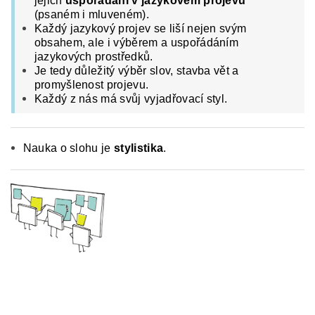
jejich
uspořádání v jazykovém projevu
(psaném i mluveném).
Každý jazykový projev se liší nejen svým
obsahem, ale i výběrem a uspořádáním
jazykových prostředků.
Je tedy důležitý výběr slov, stavba vět a
promyšlenost projevu.
Každý z nás má svůj vyjadřovací styl.
Nauka o slohu je
stylistika
.