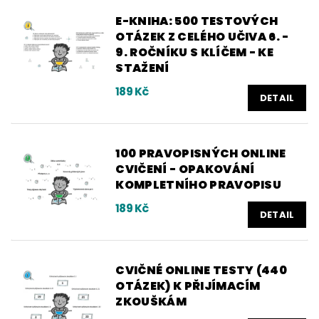
E-KNIHA: 500 TESTOVÝCH
OTÁZEK Z CELÉHO UČIVA 6. -
9. ROČNÍKU S KLÍČEM - KE
STAŽENÍ
189 Kč
DETAIL
100 PRAVOPISNÝCH ONLINE
CVIČENÍ - OPAKOVÁNÍ
KOMPLETNÍHO PRAVOPISU
189 Kč
DETAIL
CVIČNÉ ONLINE TESTY (440
OTÁZEK) K PŘIJÍMACÍM
ZKOUŠKÁM