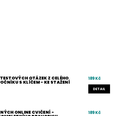
0 TESTOVÝCH OTÁZEK Z CELÉHO
189 Kč
 ROČNÍKU S KLÍČEM - KE STAŽENÍ
DETAIL
NÝCH ONLINE CVIČENÍ -
189 Kč