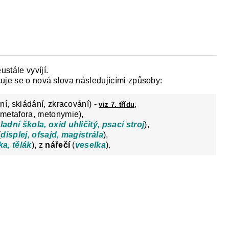
Y
DĚJEPIS PRO ZÁKLADNÍ ŠKOLY
FAC
stále vyvíjí.
uje se o nová slova následujícími způsoby:
í, skládání, zkracování) -
,
viz 7. třídu
metafora, metonymie),
ladní škola, oxid uhličitý, psací stro
j
),
(
displej, ofsajd, magistrála
),
ka, tělák
), z
nářečí
(
veselka
).