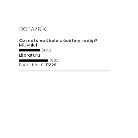
DOTAZNÍK
Co máte ve škole z češtiny raději?
Mluvnici
(42%)
Literaturu
(58%)
Počet hlasů:
11229