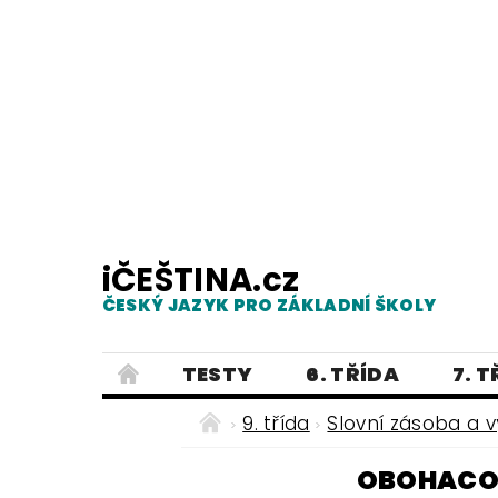
iČEŠTINA.cz
ČESKÝ JAZYK PRO ZÁKLADNÍ ŠKOLY
TESTY
6. TŘÍDA
7. 
PRAVOPIS
PRACOVNÍ LISTY
9. třída
Slovní zásoba a 
E-SHOP 2
TESTY
DIKTÁTY
OBOHACOV
ČEŠTINA PRO UKRAJINCE - ЧЕСЬК