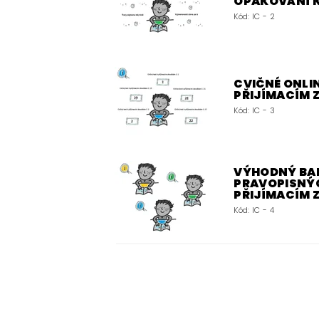
OPAKOVÁNÍ 
Kód:
IC - 2
CVIČNÉ ONLIN
PŘIJÍMACÍM
Kód:
IC - 3
VÝHODNÝ BALÍ
PRAVOPISNÝC
PŘIJÍMACÍM
Kód:
IC - 4