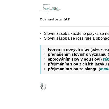
ČESKÝ JAZYK PRO STŘEDNÍ ŠKOL
O NAŠICH STRÁNKÁCH
Co musíte znát?
Slovní zásoba každého jazyka se neu
Slovní zásoba se rozšiřuje a obohac
tvořením nových slov
(odvozován
přenášením slovního významu
(
spojováním slov v sousloví
(
zák
přejímáním slov z cizích jazyků
přejímáním slov ze slangu
(
mati