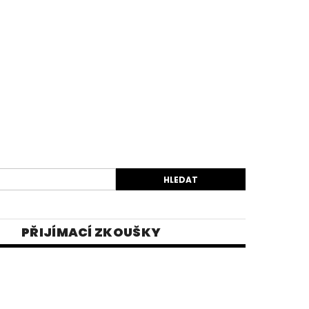
PŘIJÍMACÍ ZKOUŠKY
EK
VIDEA
E-SHOP 1
INĚ