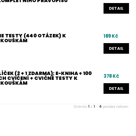
KOMPLETNÍHO PRAVOPISU
DETAIL
E TESTY (440 OTÁZEK) K
189 Kč
 ZKOUŠKÁM
DETAIL
ČEK (2 + 1 ZDARMA): E-KNIHA + 100
378 Kč
H CVIČENÍ + CVIČNÉ TESTY K
 ZKOUŠKÁM
DETAIL
1
1
4
Stránka
z
-
položek celkem