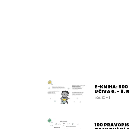
E-KNIHA: 50
UČIVA 6. - 9.
Kód:
IC - 1
100 PRAVOPIS