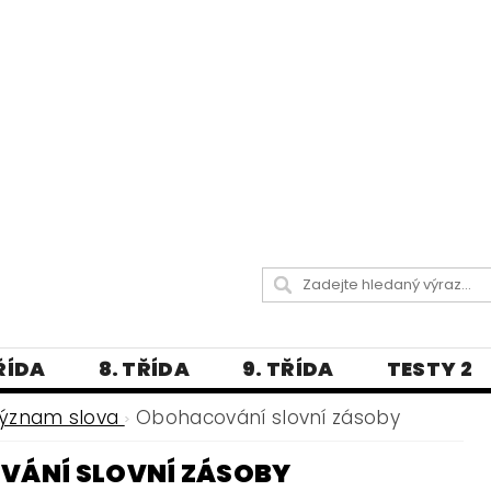
TŘÍDA
8. TŘÍDA
9. TŘÍDA
TESTY 2
LITERATURA
JAZYKOVĚDNÝ SLOVNÍČ
význam slova
Obohacování slovní zásoby
 A PRAVOPISNÁ CVIČENÍ
ÁNÍ SLOVNÍ ZÁSOBY
А МОВА ДЛЯ УКРАЇНЦІВ
BLOG - VŠE O ČEŠT