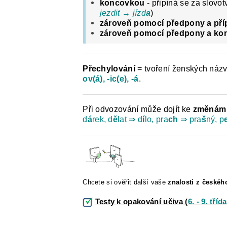
koncovkou
- připíná se za slovo
jezdit → jízd
a
)
zároveň pomocí předpony a př
zároveň pomocí předpony a ko
Přechylování
= tvoření ženských názv
ov(á), -ic(e), -á
.
Při odvozování může dojít ke
změnám 
d
á
rek, d
ě
lat ⇒ d
í
lo, pra
ch
⇒ pra
š
ný, p
Chcete si ověřit další vaše
znalosti z českéh
Testy k opakování učiva
(
6. - 9. třída