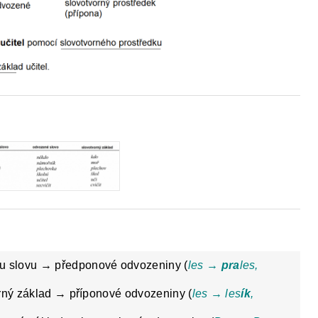
ému slovu → předponové odvozeniny (
les →
pra
les,
orný základ → příponové odvozeniny (
les → les
ík
,