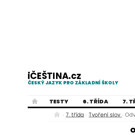
iČEŠTINA.cz
ČESKÝ JAZYK PRO ZÁKLADNÍ ŠKOLY
TESTY
6. TŘÍDA
7. 
PRAVOPIS
PRACOVNÍ LISTY
7. třída
Tvoření slov
Odv
E-SHOP 2
TESTY
DIKTÁTY
ČEŠTINA PRO UKRAJINCE - ЧЕСЬК