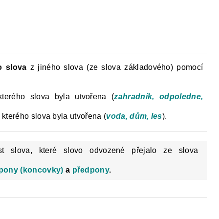
Y
DĚJEPIS PRO ZÁKLADNÍ ŠKOLY
FAC
 slova
z jiného slova (ze slova základového) pomocí
kterého slova byla utvořena (
zahradník, odpoledne,
 kterého slova byla utvořena (
voda, dům, les
).
 slova, které slovo odvozené přejalo ze slova
ípony (koncovky)
a
předpony
.