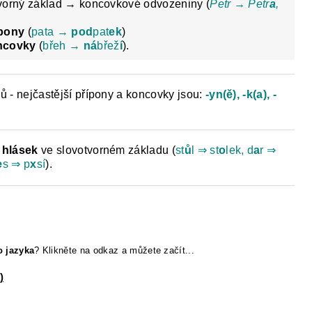
tvorný základ → koncovkové odvozeniny (
Petr → Petr
a
,
ípony
(
pata →
pod
pat
ek
)
ncovky
(
břeh →
ná
břež
í
).
ů - nejčastější přípony a koncovky jsou:
-yn(ě), -k(a), -
hlásek
ve slovotvorném základu (
st
ů
l ⇒ st
o
lek, d
a
r ⇒
e
s ⇒ p
x
sí
).
o jazyka
?
Klikněte na odkaz a můžete začít...
)