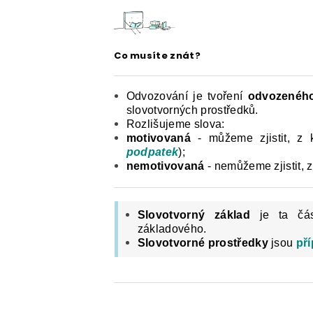
ČESKÝ JAZYK PRO STŘEDNÍ ŠKOL
O NAŠICH STRÁNKÁCH
Co musíte znát?
Odvozování je tvoření
odvozeného
slovotvorných prostředků.
Rozlišujeme slova:
motivovaná
- můžeme zjistit, z 
podpatek
);
nemotivovaná
- nemůžeme zjistit, z
Slovotvorný základ
je ta část
základového.
Slovotvorné prostředky
jsou
př