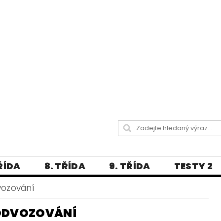
TŘÍDA
8. TŘÍDA
9. TŘÍDA
TESTY 2
LITERATURA
JAZYKOVĚDNÝ SLOVNÍČ
ozování
 A PRAVOPISNÁ CVIČENÍ
ODVOZOVÁNÍ
А МОВА ДЛЯ УКРАЇНЦІВ
BLOG - VŠE O ČEŠT