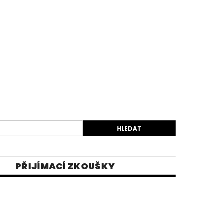
PŘIJÍMACÍ ZKOUŠKY
EK
VIDEA
E-SHOP 1
INĚ