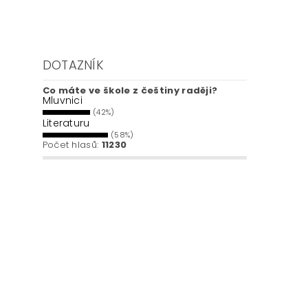
DOTAZNÍK
Co máte ve škole z češtiny raději?
Mluvnici
(42%)
Literaturu
(58%)
Počet hlasů:
11230