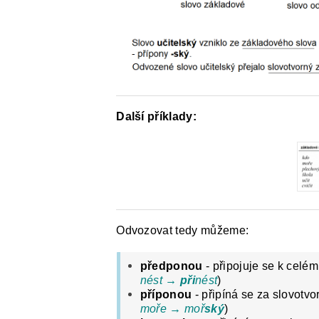
Další příklady:
Odvozovat tedy můžeme:
předponou
- připojuje se k cel
nést →
při
nést
)
příponou
- připíná se za slovotv
moře → moř
ský
)