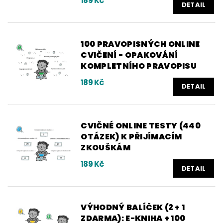
189 Kč
DETAIL
100 PRAVOPISNÝCH ONLINE
CVIČENÍ - OPAKOVÁNÍ
KOMPLETNÍHO PRAVOPISU
189 Kč
DETAIL
CVIČNÉ ONLINE TESTY (440
OTÁZEK) K PŘIJÍMACÍM
ZKOUŠKÁM
189 Kč
DETAIL
VÝHODNÝ BALÍČEK (2 + 1
ZDARMA): E-KNIHA + 100