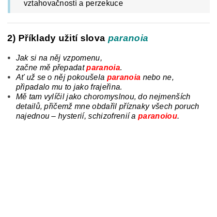
vztahovačnosti a perzekuce
2) Příklady užití slova
paranoia
Jak si na něj vzpomenu,
začne
mě
přepadat
paranoia
.
Ať už se
o
něj pokoušela
paranoia
nebo ne,
připadalo mu to jako frajeřina.
Mě tam vylíčil jako choromyslnou, do nejmenších
detailů, přičemž mne obdařil příznaky všech poruch
najednou – hysterií, schizofrenií a
paranoiou
.