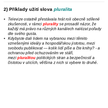
2) Příklady užití slova
pluralita
Televize ostatně přestávala hrát roli obecně sdílené
zkušenosti, v rámci
plurality
se prosadil
názor, že
každý má právo na různých kanálech nalézat pořady
dle svého gusta.
Kdybyste dali lidem na vybranou mezi těmito
vznešenými ideály a hospodářskou jistotou, mezi
svobodu publikovat — kolik lidí píše a čte knihy? - a
ochranou před ochuzováním ve stáří,
mezi
pluralitou
politických stran
a
bezpečností a
čistotou v ulicích, většina z nich si vybere to druhé.