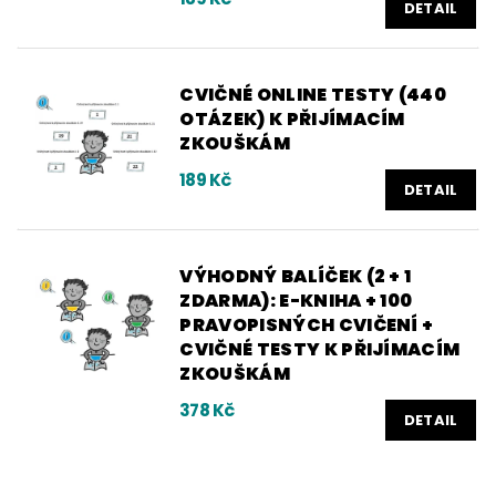
DETAIL
CVIČNÉ ONLINE TESTY (440
OTÁZEK) K PŘIJÍMACÍM
ZKOUŠKÁM
189 Kč
DETAIL
VÝHODNÝ BALÍČEK (2 + 1
ZDARMA): E-KNIHA + 100
PRAVOPISNÝCH CVIČENÍ +
CVIČNÉ TESTY K PŘIJÍMACÍM
ZKOUŠKÁM
378 Kč
DETAIL