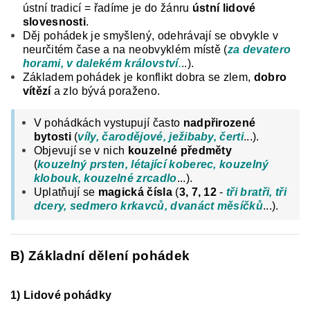
ústní tradicí = řadíme je do žánru
ústní lidové
slovesnosti
.
Děj pohádek je smyšlený,
odehrávají se obvykle v
neurčitém čase a na neobvyklém místě (
za devatero
horami, v dalekém království
.
..).
Základem pohádek je konflikt dobra se zlem,
dobro
vítězí
a zlo bývá poraženo.
V pohádkách vystupují často
nadpřirozené
bytosti
(
víly, čarodějové, ježibaby, čerti
...).
Objevují se v nich
kouzelné předměty
(
kouzelný prsten, létající koberec, kouzelný
klobouk, kouzelné zrcadlo
...).
Uplatňují se
magická čísla
(
3, 7, 12
-
tři bratři, tři
dcery, sedmero krkavců, dvanáct měsíčků
...).
B) Základní dělení pohádek
1) Lidové pohádky