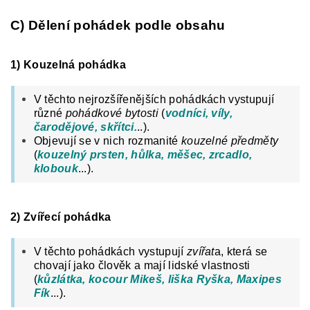
C) Dělení pohádek podle obsahu
1) Kouzelná pohádka
V těchto nejrozšířenějších pohádkách vystupují
různé
pohádkové bytosti
(
vodníci, víly,
čarodějové, skřítci.
..).
Objevují se v nich rozmanité
kouzelné předměty
(
kouzelný prsten, hůlka, měšec, zrcadlo,
klobouk
...).
2) Zvířecí pohádka
V těchto pohádkách vystupují
zvířat
a, která se
chovají jako člověk a mají lidské vlastnosti
(
kůzlátka, kocour Mikeš, liška Ryška, Maxipes
Fík
...).