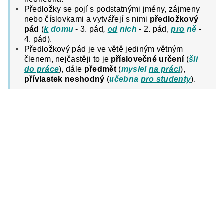
Předložky se pojí s podstatnými jmény, zájmeny
nebo číslovkami a vytvářejí s nimi
předložkový
pád
(
k
domu
- 3. pád
,
od
nich
- 2. pád,
pro
ně
-
4. pád).
Předložkový pád je ve větě jediným větným
členem, nejčastěji to je
příslovečné určení
(
šli
do práce
), dále
předmět
(
myslel
na práci
),
přívlastek neshodný
(
učebna
pro studenty
).