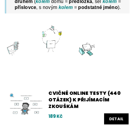
druhem
(
kolem
domu =
předložka
, šel
kolem
=
příslovce
, s novým
kolem
=
podstatné jméno
).
CVIČNÉ ONLINE TESTY (440
OTÁZEK) K PŘIJÍMACÍM
ZKOUŠKÁM
189 Kč
DETAIL