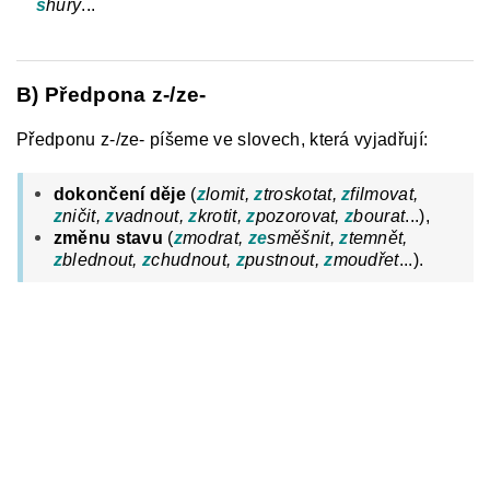
s
hůry
...
B) Předpona z-/ze-
Předponu z-/ze- píšeme ve slovech, která vyjadřují:
dokončení děje
(
z
lomit,
z
troskotat,
z
filmovat,
z
ničit,
z
vadnout,
z
krotit,
z
pozorovat,
z
bourat
...),
změnu stavu
(
z
modrat,
ze
směšnit,
z
temnět,
z
blednout,
z
chudnout,
z
pustnout,
z
moudřet
...).