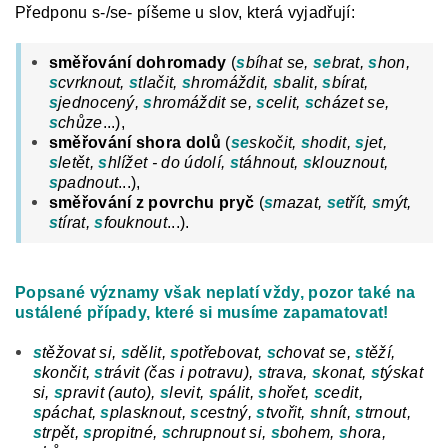
Předponu s-/se- píšeme u slov, která vyjadřují:
směřování dohromady
(
s
bíhat se,
se
brat,
s
hon,
s
cvrknout,
s
tlačit,
s
hromáždit,
s
balit,
s
bírat,
s
jednocený,
s
hromáždit se,
s
celit,
s
cházet se,
s
chůze
...),
směřování shora dolů
(
se
skočit,
s
hodit,
s
jet,
s
letět,
s
hlížet - do údolí,
s
táhnout,
s
klouznout,
s
padnout
...),
směřování z povrchu pryč
(
s
mazat,
se
třít,
s
mýt,
s
tírat,
s
fouknout
...).
Popsané významy však neplatí vždy, pozor také na
ustálené případy, které si musíme zapamatovat!
s
těžovat si,
s
dělit,
s
potřebovat,
s
chovat se,
s
těží,
s
končit,
s
trávit (čas i potravu),
s
trava,
s
konat,
s
týskat
si,
s
pravit (auto),
s
levit,
s
pálit,
s
hořet,
s
cedit,
s
páchat,
s
plasknout,
s
cestný,
s
tvořit,
s
hnít,
s
trnout,
s
trpět,
s
propitné,
s
chrupnout si,
s
bohem,
s
hora,