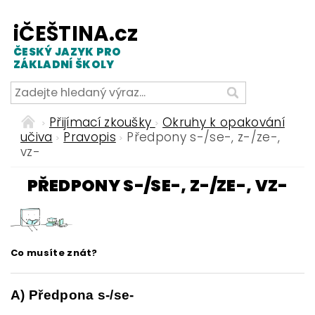
iČEŠTINA.cz
ČESKÝ JAZYK PRO
ZÁKLADNÍ ŠKOLY
Přijímací zkoušky
Okruhy k opakování
učiva
Pravopis
Předpony s-/se-, z-/ze-,
vz-
PŘEDPONY S-/SE-, Z-/ZE-, VZ-
Co musíte znát?
A) Předpona s-/se-