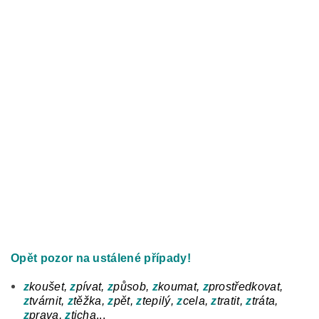
Opět pozor na ustálené případy!
z
koušet,
z
pívat,
z
působ,
z
koumat,
z
prostředkovat,
z
tvárnit,
z
těžka,
z
pět,
z
tepilý,
z
cela,
z
tratit,
z
tráta,
z
prava,
z
ticha
...