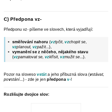
C) Předpona vz-
Předponu vz- píšeme ve slovech, která vyjadřují:
směřování nahoru
(
vz
tyčit,
vz
chopit se,
vz
planout,
vz
pažit
...),
vymanění se z něčeho, nějakého stavu
(
vz
pamatovat se,
vz
křísit,
vz
mužit se
...).
Pozor na sloveso
vstát
a jeho příbuzná slova (
v
stávat,
po
v
stání
...) - zde je jen
předpona
v-
!
Rozlišujte dvojice slov: