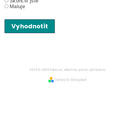
Skončili jste
Maluje
Vyhodnotit
2026 ©
iČEŠTINA.cz
, všechna práva vyhrazena
Vytvořil Shoptet