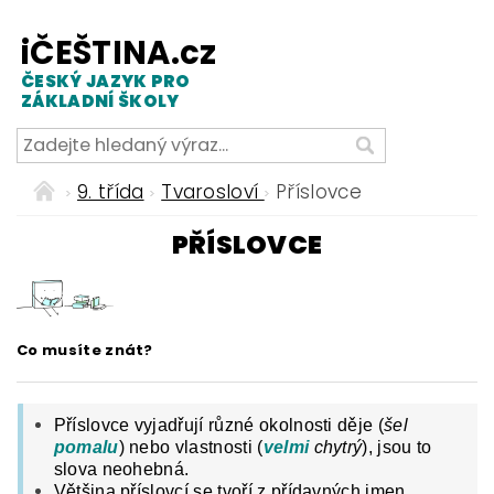
iČEŠTINA.cz
ČESKÝ JAZYK PRO
ZÁKLADNÍ ŠKOLY
9. třída
Tvarosloví
Příslovce
PŘÍSLOVCE
Co musíte znát?
Příslovce vyjadřují různé okolnosti děje (
šel
pomalu
) nebo vlastnosti (
velmi
chytrý
), jsou to
slova neohebná.
Většina příslovcí se tvoří z přídavných jmen