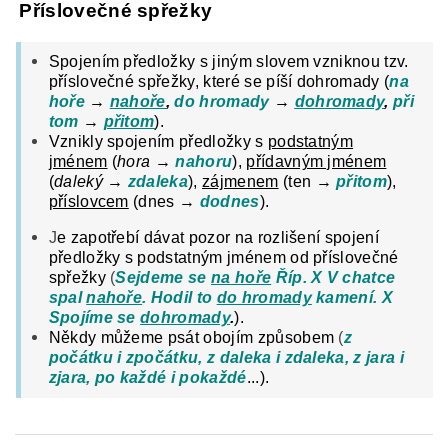
Příslovečné spřežky
Spojením předložky s jiným slovem vzniknou tzv.
příslovečné spřežky
, které se píší dohromady (
na
hoře
→
nahoře
,
do hromady
→
dohromady
,
při
tom
→
přitom
).
Vznikly spojením předložky s
podstatným
jménem
(
hora →
nahoru
),
přídavným jménem
(
daleký →
zdaleka
),
zájmenem
(ten →
přitom
),
příslovcem
(dnes →
dodnes
).
J
e zapotřebí dávat pozor na rozlišení spojení
předložky s podstatným jménem od příslovečné
spřežky
(
Sejdeme se
na hoře
Říp. X V chatce
spal
nahoře
. Hodil to
do hromady
kamení. X
Spojíme se
dohromady
.
).
Někdy můžeme psát obojím způsobem
(
z
počátku i zpočátku, z daleka i zdaleka, z jara i
zjara, po každé i pokaždé
...).