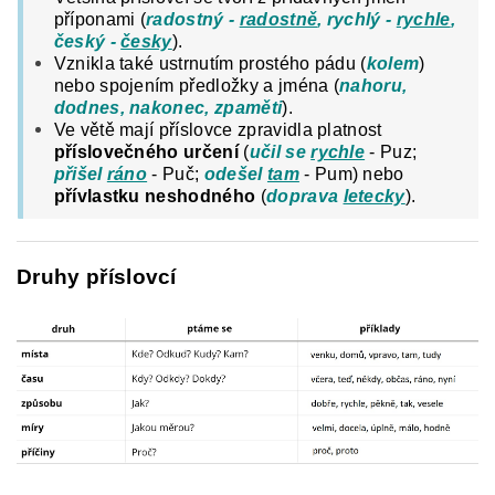
příponami (
radostný -
radostně
, rychlý -
rychle
,
český -
česky
).
Vznikla také ustrnutím prostého pádu (
kolem
)
nebo spojením předložky a jména (
nahoru,
dodnes, nakonec, zpaměti
).
Ve větě mají příslovce zpravidla platnost
příslovečného určení
(
učil se
rychle
- Puz;
přišel
ráno
- Puč;
odešel
tam
- Pum) nebo
přívlastku neshodného
(
doprava
letecky
).
Druhy příslovcí