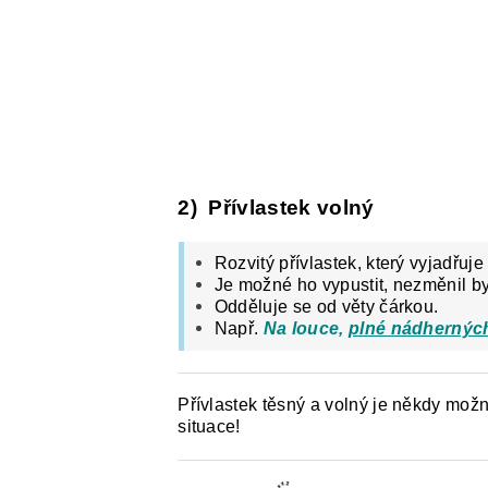
2) Přívlastek volný
Rozvitý přívlastek, který vyjadřuj
Je možné ho vypustit, nezměnil b
Odděluje se od věty čárkou.
Např.
Na louce,
plné nádherných
Přívlastek těsný a volný je někdy mož
situace!