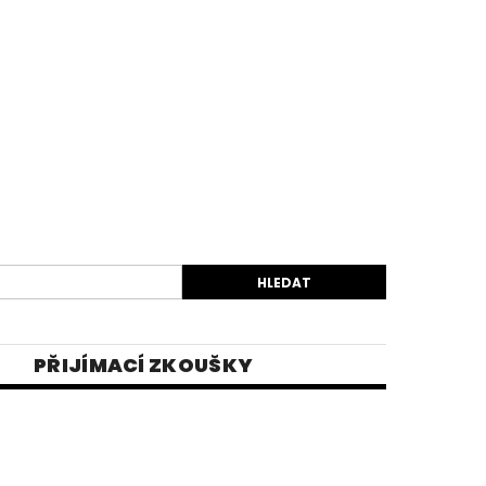
PŘIJÍMACÍ ZKOUŠKY
EK
VIDEA
E-SHOP 1
INĚ