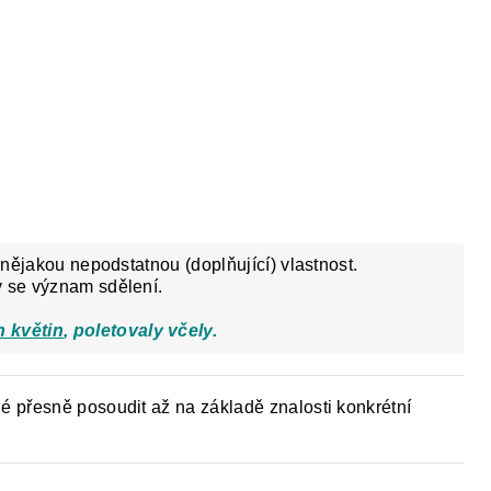
e nějakou nepodstatnou (doplňující) vlastnost.
y se význam sdělení.
 květin
, poletovaly včely.
né přesně posoudit až na základě znalosti konkrétní