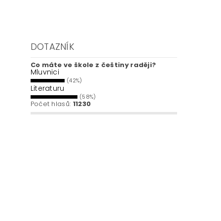
DOTAZNÍK
Co máte ve škole z češtiny raději?
Mluvnici
(42%)
Literaturu
(58%)
Počet hlasů:
11230