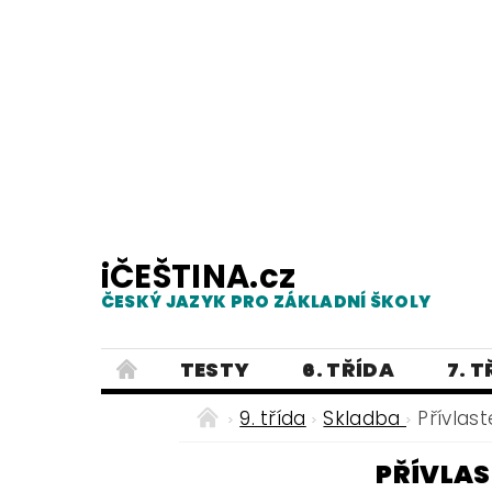
iČEŠTINA.cz
ČESKÝ JAZYK PRO ZÁKLADNÍ ŠKOLY
TESTY
6. TŘÍDA
7. 
PRAVOPIS
PRACOVNÍ LISTY
9. třída
Skladba
Přívlas
E-SHOP 2
TESTY
DIKTÁTY
PŘÍVLAS
ČEŠTINA PRO UKRAJINCE - ЧЕСЬК