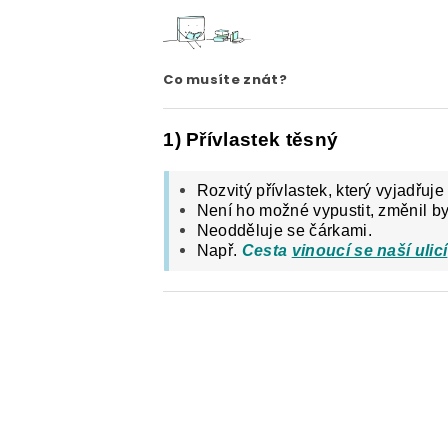
ČESKÝ JAZYK PRO STŘEDNÍ ŠKOL
O NAŠICH STRÁNKÁCH
Co musíte znát?
1) Přívlastek těsný
Rozvitý přívlastek, který vyjadřuje
Není ho možné vypustit, změnil b
Neodděluje se čárkami.
Např.
Cesta
vinoucí se naší ulicí