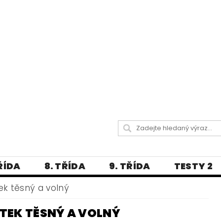
TŘÍDA
8. TŘÍDA
9. TŘÍDA
TESTY 2
LITERATURA
JAZYKOVĚDNÝ SLOVNÍČ
tek těsný a volný
 A PRAVOPISNÁ CVIČENÍ
TEK TĚSNÝ A VOLNÝ
А МОВА ДЛЯ УКРАЇНЦІВ
BLOG - VŠE O ČEŠT