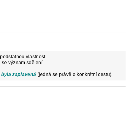
Y
DĚJEPIS PRO ZÁKLADNÍ ŠKOLY
FAC
 podstatnou vlastnost.
y se význam sdělení.
byla zaplavená
(jedná se právě o konkrétní cestu).