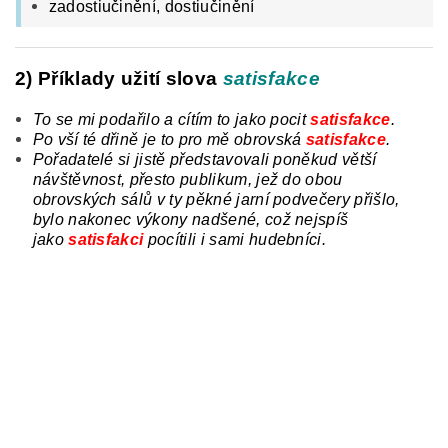
zadostiučinění, dostiučinění
2) Příklady užití slova
satisfakce
To se mi podařilo a cítím to jako
pocit
satisfakce
.
Po vší té dřině je to
pro
mě obrovská
satisfakce
.
Pořadatelé si jistě představovali poněkud větší
návštěvnost, přesto publikum, jež do obou
obrovských sálů v ty pěkné jarní podvečery přišlo,
bylo nakonec výkony nadšené, což nejspíš
jako
satisfakci
pocítili
i
sami hudebníci.