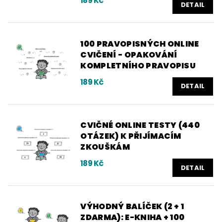
189 Kč
DETAIL
100 PRAVOPISNÝCH ONLINE
CVIČENÍ - OPAKOVÁNÍ
KOMPLETNÍHO PRAVOPISU
189 Kč
DETAIL
CVIČNÉ ONLINE TESTY (440
OTÁZEK) K PŘIJÍMACÍM
ZKOUŠKÁM
189 Kč
DETAIL
VÝHODNÝ BALÍČEK (2 + 1
ZDARMA): E-KNIHA + 100