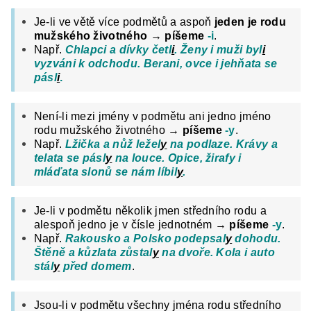
Je-li ve větě více podmětů a aspoň
jeden je rodu
mužského životného
→
píšeme
-i
.
Např.
Chlapci a dívky četl
i
. Ženy i muži byl
i
vyzváni k odchodu. Berani, ovce i jehňata se
pásl
i
.
Není-li mezi jmény v podmětu ani jedno jméno
rodu mužského životného →
píšeme
-y
.
Např.
Lžička a nůž ležel
y
na podlaze. Krávy a
telata se pásl
y
na louce. Opice, žirafy i
mláďata slonů se nám líbil
y
.
Je-li v podmětu několik jmen středního rodu a
alespoň jedno je v čísle jednotném →
píšeme
-y
.
Např.
Rakousko a Polsko podepsal
y
dohodu.
Štěně a kůzlata zůstal
y
na dvoře. Kola i auto
stál
y
před domem
.
Jsou-li v podmětu všechny jména rodu středního