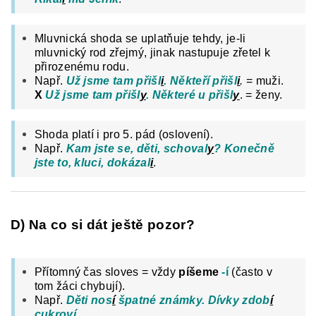
Mluvnická shoda se uplatňuje tehdy, je-li
mluvnický rod zřejmý, jinak nastupuje zřetel k
přirozenému rodu.
Např.
Už jsme tam přišl
i
. Někteří přišl
i
.
= muži.
X
Už jsme tam přišl
y
. Některé u přišl
y
. = ženy.
Shoda platí i pro 5. pád (oslovení).
Např.
Kam jste se, děti, schoval
y
? Konečně
jste to, kluci, dokázal
i
.
D) Na co si dát ještě pozor?
Přítomný čas sloves = vždy
píšeme
-í
(často v
tom žáci chybují).
Např.
Děti nos
í
špatné známky. Dívky zdob
í
cukroví
.