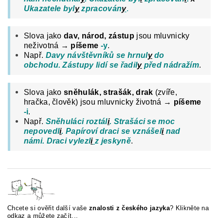
Ukazatele byl
y
zpracován
y
.
Slova jako
dav, národ, zástup
jsou mluvnicky
neživotná →
píšeme
-y
.
Např.
Davy návštěvníků se hrnul
y
do
obchodu. Zástupy lidí se řadil
y
před nádražím
.
Slova jako
sněhulák, strašák, drak
(zvíře,
hračka, člověk) jsou mluvnicky životná →
píšeme
-i
.
Např.
Sněhuláci roztál
i
. Strašáci se moc
nepovedl
i
. Papíroví draci se vznášel
i
nad
námi. Draci vylezl
i
z jeskyně
.
Chcete si ověřit další vaše
znalosti z českého jazyka
?
Klikněte na
odkaz a můžete začít...