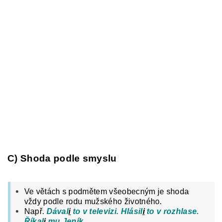
C) Shoda podle smyslu
Ve větách s podmětem všeobecným je shoda
vždy podle rodu mužského životného.
Např.
Dával
i
to v televizi. Hlásil
i
to v rozhlase.
Říkal
i
mu Jeník
.