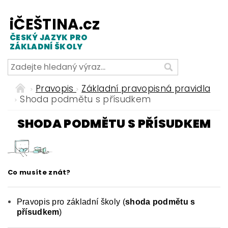
iČEŠTINA.cz
ČESKÝ JAZYK PRO
ZÁKLADNÍ ŠKOLY
Pravopis
Základní pravopisná pravidla
Shoda podmětu s přísudkem
SHODA PODMĚTU S PŘÍSUDKEM
Co musíte znát?
Pravopis pro základní školy (
shoda podmětu s
přísudkem
)