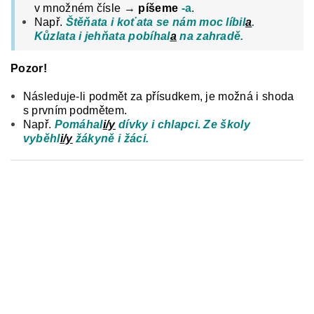
v množném čísle →
píšeme
-a
.
Např.
Štěňata i koťata se nám moc líbil
a
.
Kůzlata i jehňata pobíhal
a
na zahradě.
Pozor!
Následuje-li podmět za přísudkem, je možná i shoda
s prvním podmětem.
Např.
Pomáhal
i/y
dívky i chlapci. Ze školy
vyběhl
i
/y
žákyně i žáci.