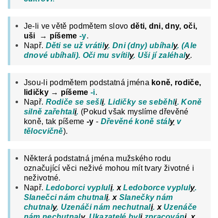
Je-li ve větě podmětem slovo
děti, dni, dny, oči,
uši
→
píšeme
-y
.
Např.
Děti se už vrátil
y
. Dni (dny) ubíhal
y
. (Ale
dnové ubíhali). Oči mu svítil
y
. Uši jí
zaléhal
y
.
Jsou-li podmětem podstatná jména
koně, rodiče,
lidičky
→
píšeme
-i
.
Např.
Rodiče se sešl
i
. Lidičky se seběhl
i
. Koně
silně zařehtal
i
.
(Pokud však myslíme dřevěné
koně, tak píšeme
-y
-
Dřevěné koně stál
y
v
tělocvičně
).
Některá podstatná jména mužského rodu
označující věci neživé mohou mít tvary životné i
neživotné.
Např.
Ledoborci vyplul
i
.
x
Ledoborce vyplul
y
.
Slanečci nám chutnal
i
.
x
Slanečky nám
chutnal
y
. Uzenáči nám nechutnal
i
.
x
Uzenáče
nám nechutnal
y
.
Ukazatelé byl
i
zpracován
i
.
x