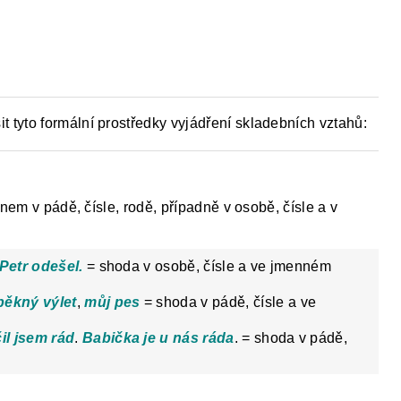
Y
DĚJEPIS PRO ZÁKLADNÍ ŠKOLY
FAC
t tyto formální prostředky vyjádření skladebních vztahů:
enem v pádě, čísle, rodě, případně v osobě, čísle a v
Petr odešel.
= shoda v osobě, čísle a ve jmenném
pěkný výlet
,
můj pes
= shoda v pádě, čísle a ve
il jsem rád
.
Babička je u nás ráda
. = shoda v pádě,