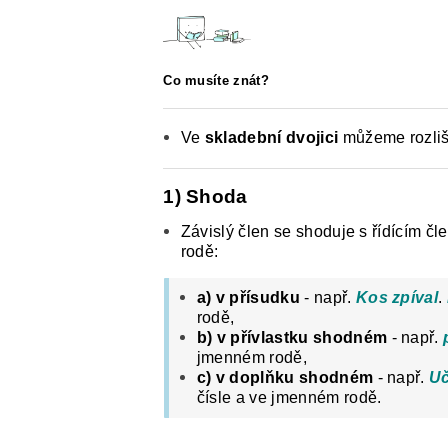
ČESKÝ JAZYK PRO STŘEDNÍ ŠKOL
O NAŠICH STRÁNKÁCH
Co musíte znát?
Ve
skladební dvojici
můžeme rozliši
1) Shoda
Závislý člen se shoduje s řídícím čl
rodě:
a) v přísudku
- např.
Kos zpíval
.
rodě,
b) v přívlastku shodném
- např.
jmenném rodě,
c) v doplňku shodném
- např.
Uč
čísle a ve jmenném rodě.