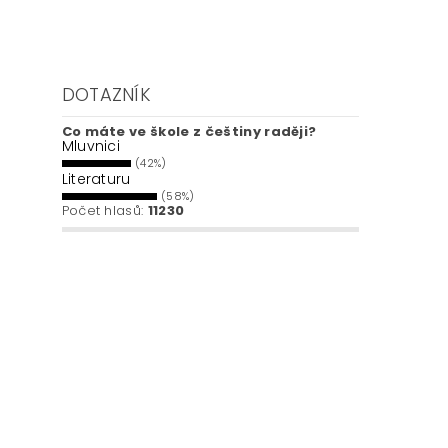
DOTAZNÍK
Co máte ve škole z češtiny raději?
Mluvnici
(42%)
Literaturu
(58%)
Počet hlasů:
11230