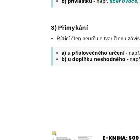
b)
přívlastku
- např.
sběr ovoce, 
3) Přimykání
Řídící člen neurčuje tvar členu záv
a)
u příslovečného určení
- např
b)
u doplňku neshodného
- nap
E-KNIHA: 50