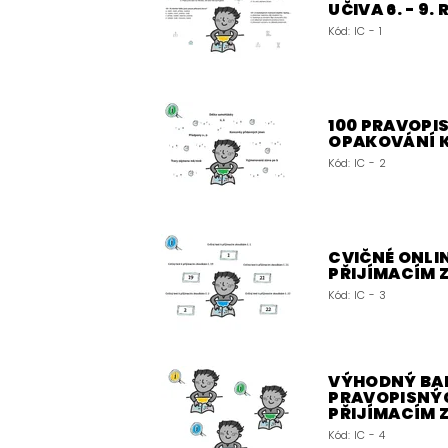
UČIVA 6. - 9.
Kód:
IC - 1
100 PRAVOPIS
OPAKOVÁNÍ 
Kód:
IC - 2
CVIČNÉ ONLIN
PŘIJÍMACÍM
Kód:
IC - 3
VÝHODNÝ BALÍ
PRAVOPISNÝC
PŘIJÍMACÍM
Kód:
IC - 4