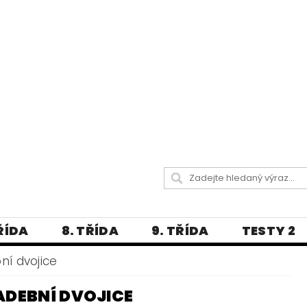
TŘÍDA
8. TŘÍDA
9. TŘÍDA
TESTY 2
LITERATURA
JAZYKOVĚDNÝ SLOVNÍČ
ní dvojice
 A PRAVOPISNÁ CVIČENÍ
ADEBNÍ DVOJICE
А МОВА ДЛЯ УКРАЇНЦІВ
BLOG - VŠE O ČEŠT