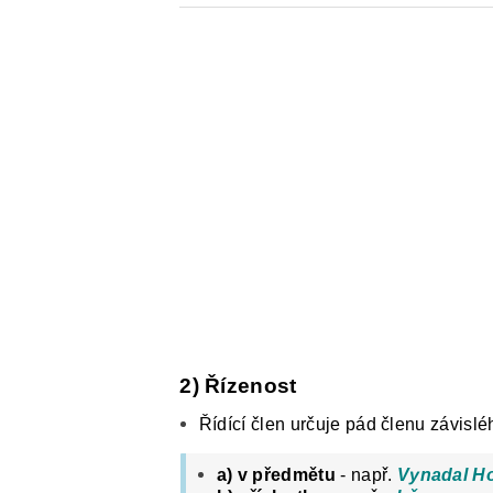
2) Řízenost
Řídící člen určuje pád členu závislé
a)
v předmětu
- např.
Vynadal Ho