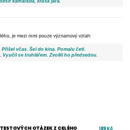
sešit kamaráda, krása jara.
islého, je mezi nimi pouze významový vztah:
.
Přišel včas. Šel do kina. Pomalu četl.
ř.
Vyučil se truhlářem. Zvolili ho předsedou.
0 TESTOVÝCH OTÁZEK Z CELÉHO
189 Kč