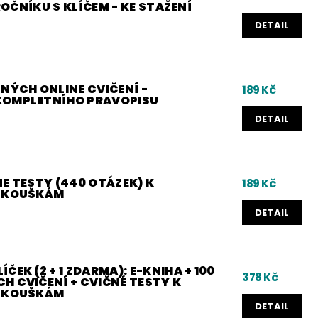
 ROČNÍKU S KLÍČEM - KE STAŽENÍ
DETAIL
NÝCH ONLINE CVIČENÍ -
189 Kč
KOMPLETNÍHO PRAVOPISU
DETAIL
E TESTY (440 OTÁZEK) K
189 Kč
 ZKOUŠKÁM
DETAIL
ČEK (2 + 1 ZDARMA): E-KNIHA + 100
378 Kč
H CVIČENÍ + CVIČNÉ TESTY K
 ZKOUŠKÁM
DETAIL