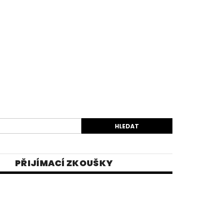
PŘIJÍMACÍ ZKOUŠKY
EK
VIDEA
E-SHOP 1
INĚ