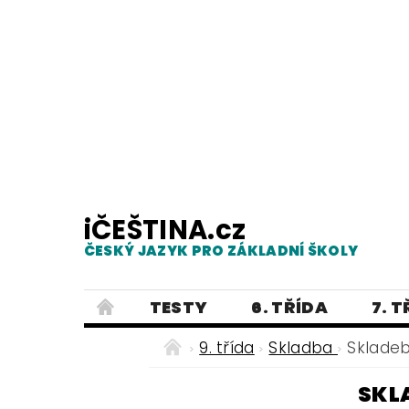
iČEŠTINA.cz
ČESKÝ JAZYK PRO ZÁKLADNÍ ŠKOLY
TESTY
6. TŘÍDA
7. 
PRAVOPIS
PRACOVNÍ LISTY
9. třída
Skladba
Skladeb
E-SHOP 2
TESTY
DIKTÁTY
SKL
ČEŠTINA PRO UKRAJINCE - ЧЕСЬК