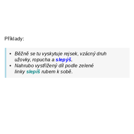
Příklady:
Běžně se tu vyskytuje rejsek, vzácný druh
užovky, ropucha a
slepýš
.
Nahrubo vystřižený díl podle zelené
linky
slepíš
rubem
k
sobě.