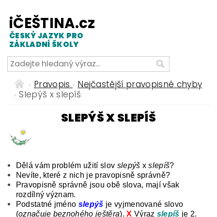
iČEŠTINA.cz
ČESKÝ JAZYK PRO
ZÁKLADNÍ ŠKOLY
Pravopis
Nejčastější pravopisné chyby
Slepýš x slepíš
SLEPÝŠ X SLEPÍŠ
Dělá vám problém užití slov
slepýš
x
slepíš
?
Nevíte, které z nich je pravopisně správně?
Pravopisně správně jsou obě slova, mají však
rozdílný význam.
Podstatné jméno
slepýš
je vyjmenované slovo
(
označuje beznohého ještěra
).
X
Výraz
slepíš
je 2.