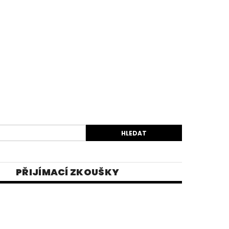
PŘIJÍMACÍ ZKOUŠKY
EK
VIDEA
E-SHOP 1
INĚ