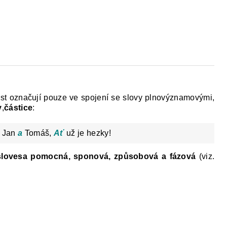
t označují pouze ve spojení se slovy plnovýznamovými,
y
,
částice
:
, Jan
a
Tomáš,
Ať
už je hezky!
slovesa pomocná, sponová, způsobová a fázová
(viz.