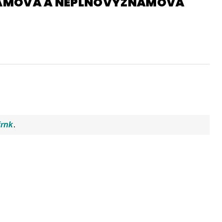
AMOVÁ A NEPLNOVÝZNAMOVÁ
Y
DĚJEPIS PRO ZÁKLADNÍ ŠKOLY
FAC
frnk
.