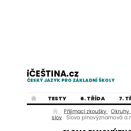
iČEŠTINA.cz
ČESKÝ JAZYK PRO ZÁKLADNÍ ŠKOLY
TESTY
6. TŘÍDA
7. 
PRAVOPIS
PRACOVNÍ LISTY
Přijímací zkoušky
Okruhy 
slov
Slova plnovýznamová a
E-SHOP 2
TESTY
DIKTÁTY
ČEŠTINA PRO UKRAJINCE - ЧЕСЬК