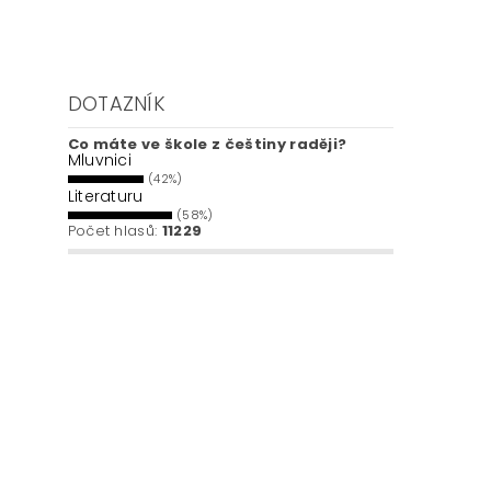
DOTAZNÍK
Co máte ve škole z češtiny raději?
Mluvnici
(42%)
Literaturu
(58%)
Počet hlasů:
11229