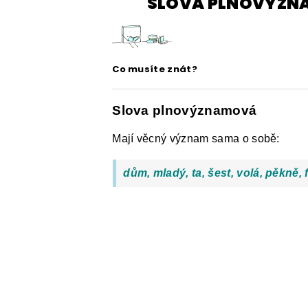
SLOVA PLNOVÝZN
ČESKÝ JAZYK PRO STŘEDNÍ ŠKOL
O NAŠICH STRÁNKÁCH
Co musíte znát?
Slova plnovýznamová
Mají věcný význam sama o sobě:
dům, mladý, ta, šest, volá, pěkně, 