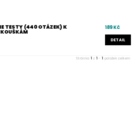
E TESTY (440 OTÁZEK) K
189 Kč
 ZKOUŠKÁM
DETAIL
1
1
1
Stránka
z
-
položek celkem