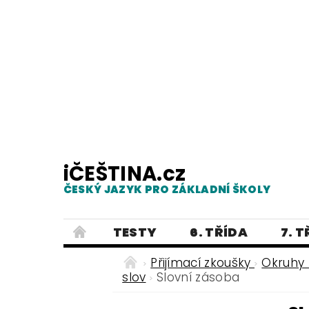
iČEŠTINA.cz
ČESKÝ JAZYK PRO ZÁKLADNÍ ŠKOLY
TESTY
6. TŘÍDA
7. 
PRAVOPIS
PRACOVNÍ LISTY
Přijímací zkoušky
Okruhy 
slov
Slovní zásoba
E-SHOP 2
TESTY
DIKTÁTY
ČEŠTINA PRO UKRAJINCE - ЧЕСЬК