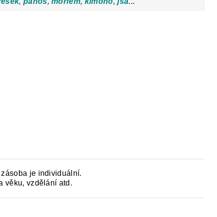
střešek, panoš, morfém, kimono, jsa
...
 zásoba je individuální.
a věku, vzdělání atd.