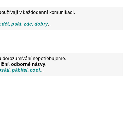
používají v každodenní komunikaci.
edět, psát, zde, dobrý
...
mu dorozumívání nepotřebujeme.
nižní, odborné názvy
.
sáti, pábitel, cool.
..