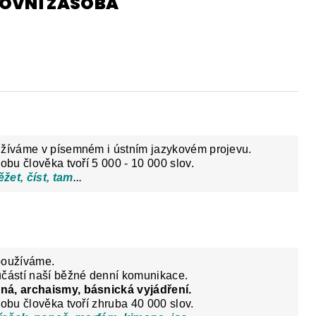
LOVNÍ ZÁSOBA
Y
DĚJEPIS PRO ZÁKLADNÍ ŠKOLY
FAC
užíváme v písemném i ústním jazykovém projevu.
obu člověka tvoří 5 000 - 10 000 slov.
ěžet, číst, tam
...
používáme.
učástí naší běžné denní komunikace.
ná, archaismy, básnická vyjádření.
sobu člověka tvoří zhruba 40 000 slov.