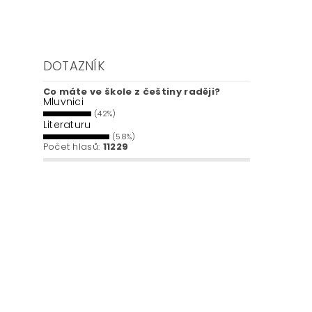
DOTAZNÍK
Co máte ve škole z češtiny raději?
Mluvnici
(42%)
Literaturu
(58%)
Počet hlasů:
11229