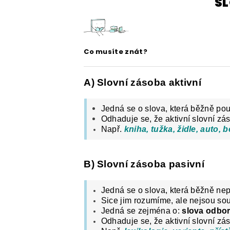
S
ČESKÝ JAZYK PRO STŘEDNÍ ŠKOL
O NAŠICH STRÁNKÁCH
Co musíte znát?
A) Slovní zásoba aktivní
Jedná se o slova, která běžně po
Odhaduje se, že aktivní slovní zás
Např.
kniha, tužka, židle, auto, b
B) Slovní zásoba pasivní
Jedná se o slova, která běžně ne
Sice jim rozumíme, ale nejsou so
Jedná se zejména o:
slova odbor
Odhaduje se, že aktivní slovní zá