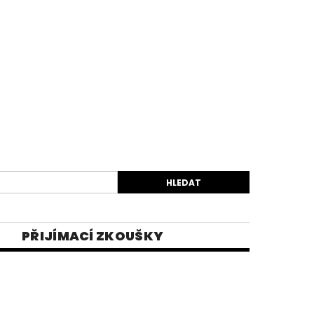
PŘIJÍMACÍ ZKOUŠKY
EK
VIDEA
E-SHOP 1
INĚ