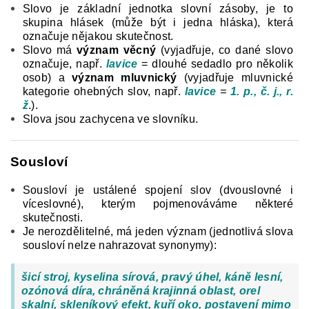
Slovo je základní jednotka slovní zásoby, je to
skupina hlásek (může být i jedna hláska), která
označuje nějakou skutečnost.
Slovo má
význam
věcný
(vyjadřuje, co dané slovo
označuje, např.
lavice
= dlouhé sedadlo pro několik
osob) a
význam
mluvnický
(vyjadřuje mluvnické
kategorie ohebných slov, např.
lavice
=
1. p., č. j., r.
ž
.).
Slova jsou
zachycena ve slovníku.
Sousloví
Sousloví je
ustálené spojení slov (dvouslovné i
víceslovné), kterým pojmenováváme některé
skutečnosti.
Je nerozdělitelné, má jeden význam (j
ednotlivá slova
sousloví nelze nahrazovat synonymy):
šicí stroj, kyselina sírová, pravý úhel, káně lesní,
ozónová díra, chráněná krajinná oblast, orel
skalní, skleníkový efekt, kuří oko, postavení mimo