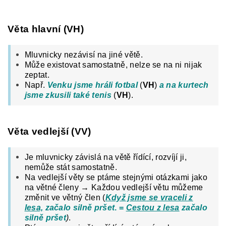
Věta hlavní (VH)
Mluvnicky nezávisí na jiné větě.
Může existovat samostatně,
nelze se na ni nijak
zeptat.
Např.
Venku
jsme hráli fotbal
(
VH
)
a
na kurtech
jsme zkusili také tenis
(
VH
).
Věta vedlejší (VV)
Je mluvnicky závislá na větě řídící, rozvíjí ji,
n
emůže stát samostatně.
Na vedlejší věty se ptáme stejnými otázkami jako
na větné členy
→
Každou vedlejší větu můžeme
změnit ve větný člen (
Když jsme se vraceli z
lesa,
začalo silně pršet
. =
Cestou z lesa
začalo
silně pršet
)
.