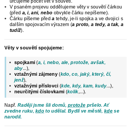
určujeme počet vět v souvětí.
V psaném projevu oddělujeme věty v souvětí čárkou
(před
a, i, ani, nebo
obvykle čárku nepíšeme).
Čárku píšeme před
a
tehdy, je-li spojka a ve dvojici s
dalším spojovacím výrazem (
a proto, a tedy, a tak, a
tudíž
).
Věty v souvětí spojujeme:
spojkami
(
a, i, nebo, ale, protože, avšak,
aby
...),
vztažnými zájmeny
(
kdo, co, jaký, který, čí,
jenž
),
vztažnými příslovci
(
kde, kdy, kam, kudy
...),
neurčitými číslovkami
(
kolik
,...).
Např.
Raději jsme šli domů,
protože
pršelo. Ať
zvedne ruku,
kdo
to udělal. Bydlí ve městě,
kde
se
narodil.