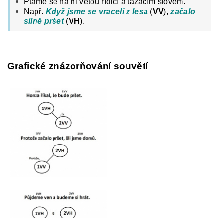
Ptáme se na ni větou řídící a tázacím slovem.
Např.
Když jsme se vraceli z lesa
(
VV
),
začalo
silně pršet
(
VH
).
Grafické znázorňování souvětí