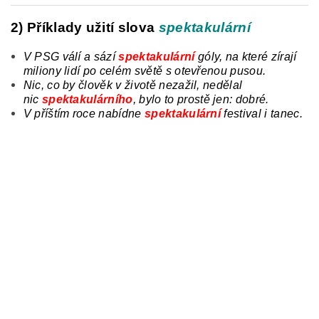
2) Příklady užití slova
spektakulární
V PSG válí
a
sází
spektakulární
góly, na které zírají
miliony lidí po celém světě s otevřenou pusou.
Nic, co by člověk v životě nezažil, nedělal
nic
spektakulárního
,
bylo
to prostě jen: dobré.
V příštím roce nabídne
spektakulární
festival i tanec.