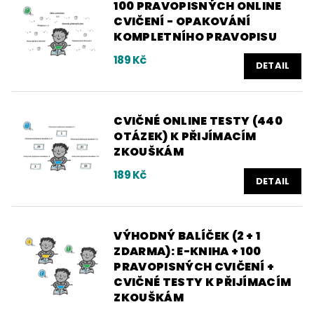
100 PRAVOPISNÝCH ONLINE
CVIČENÍ - OPAKOVÁNÍ
KOMPLETNÍHO PRAVOPISU
189 Kč
DETAIL
CVIČNÉ ONLINE TESTY (440
OTÁZEK) K PŘIJÍMACÍM
ZKOUŠKÁM
189 Kč
DETAIL
VÝHODNÝ BALÍČEK (2 + 1
ZDARMA): E-KNIHA + 100
PRAVOPISNÝCH CVIČENÍ +
CVIČNÉ TESTY K PŘIJÍMACÍM
ZKOUŠKÁM