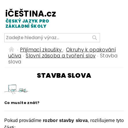
iČEŠTINA.cz
ČESKÝ JAZYK PRO
ZÁKLADNÍ ŠKOLY
Přijímací zkoušky
Okruhy k opakování
učiva
Slovní zásoba a tvoření slov
Stavba
slova
STAVBA SLOVA
Co musíte znát?
Pokud provádíme
rozbor stavby slova
, rozlišujeme tyto
části: