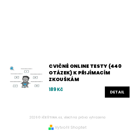
CVIČNÉ ONLINE TESTY (440
OTÁZEK) K PŘIJÍMACÍM
ZKOUŠKÁM
189 Kč
DETAIL
2026 ©
iČEŠTINA.cz
, všechna práva vyhrazena
Vytvořil Shoptet