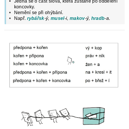
Jedná se o část slova, která zůstane po oddělení
koncovky.
Nemění se při ohýbání.
Např.
rybářsk
-ý,
musel
-i,
makov
-ý,
hradb
-a
.