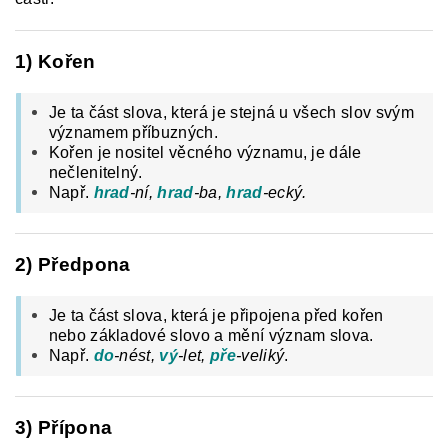
1) Kořen
Je ta část slova, která je stejná u všech slov svým
významem příbuzných.
Kořen je nositel věcného významu, je dále
nečlenitelný.
Např.
hrad
-ní,
hrad
-ba,
hrad
-ecký.
2) Předpona
Je ta část slova, která je připojena před kořen
nebo základové slovo a mění význam slova.
Např.
do
-nést,
vý
-let,
pře
-veliký
.
3) Přípona