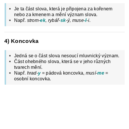
Je ta část slova, která je připojena za kořenem
nebo za kmenem a mění význam slova.
Např.
strom-
ek
, rybář-
sk
-ý, muse
-l
-i
.
4) Koncovka
Jedná se o část slova nesoucí mluvnický význam.
Část ohebného slova, která se v jeho různých
tvarech mění.
Např.
hrad-
y
= pádová koncovka,
musí-
me
=
osobní koncovka.