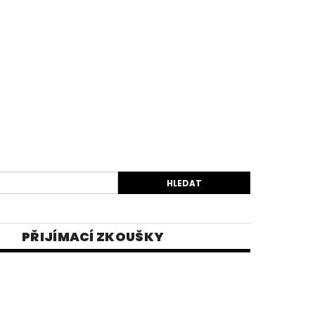
PŘIJÍMACÍ ZKOUŠKY
EK
VIDEA
E-SHOP 1
INĚ