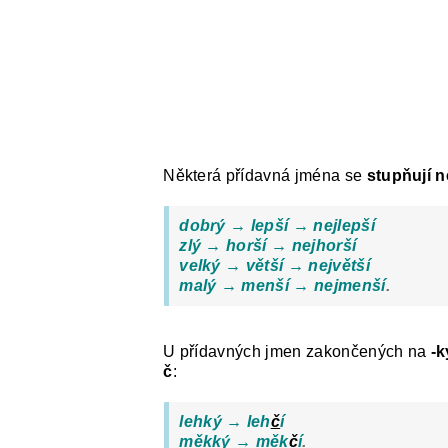
Některá přídavná jména se
stupňují 
dobrý → lepší → nejlepší
zlý → horší → nejhorší
velký → větší → největší
malý → menší → nejmenší
.
U přídavných jmen zakončených na
-k
č
:
leh
k
ý → leh
č
í
měkký → měk
č
í
.