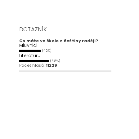
DOTAZNÍK
Co máte ve škole z češtiny raději?
Mluvnici
(42%)
Literaturu
(58%)
Počet hlasů:
11229