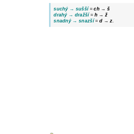
suchý → sušší
=
ch → š
drahý → dražší
=
h → ž
snadný → snazší
=
d → z
.