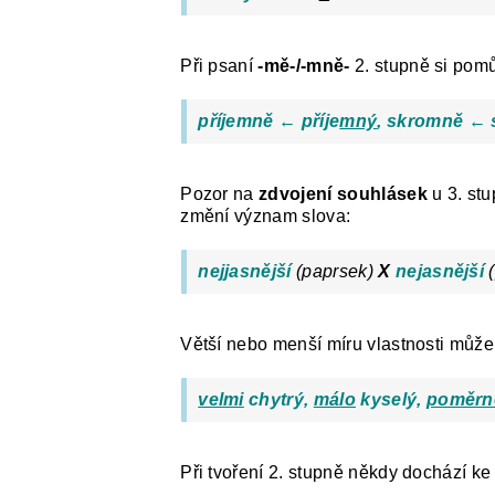
Při psaní
-mě-/-mně-
2. stupně si pom
příjemně ← příje
mný
, skromně ← 
Pozor na
zdvojení souhlásek
u 3. stu
změní význam slova:
nejjasnější
(paprsek)
X
nejasnější
(
Větší nebo menší míru vlastnosti můž
velmi
chytrý,
málo
kyselý,
poměrn
Při tvoření 2. stupně někdy dochází k