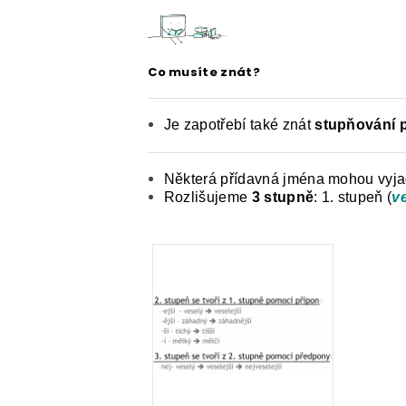
ČESKÝ JAZYK PRO STŘEDNÍ ŠKOL
O NAŠICH STRÁNKÁCH
Co musíte znát?
Je zapotřebí také znát
stupňování 
Některá přídavná jména mohou vyjad
Rozlišujeme
3 stupně
: 1. stupeň (
v