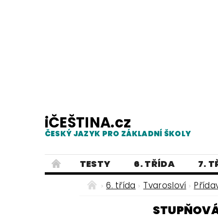
iČEŠTINA.cz
ČESKÝ JAZYK PRO ZÁKLADNÍ ŠKOLY
TESTY
6. TŘÍDA
7. 
PRAVOPIS
PRACOVNÍ LISTY
6. třída
Tvarosloví
Přída
E-SHOP 2
TESTY
DIKTÁTY
STUPŇOVÁ
ČEŠTINA PRO UKRAJINCE - ЧЕСЬК