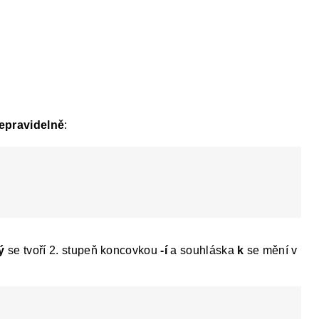
nepravidelně
:
ý
se tvoří 2. stupeň koncovkou
-í
a souhláska
k
se mění v