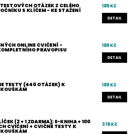
0 TESTOVÝCH OTÁZEK Z CELÉHO
189 Kč
 ROČNÍKU S KLÍČEM - KE STAŽENÍ
DETAIL
NÝCH ONLINE CVIČENÍ -
189 Kč
KOMPLETNÍHO PRAVOPISU
DETAIL
E TESTY (440 OTÁZEK) K
189 Kč
 ZKOUŠKÁM
DETAIL
ČEK (2 + 1 ZDARMA): E-KNIHA + 100
378 Kč
H CVIČENÍ + CVIČNÉ TESTY K
 ZKOUŠKÁM