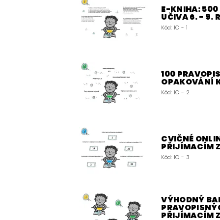
E-KNIHA: 50
UČIVA 6. - 9.
Kód:
IC - 1
100 PRAVOPIS
OPAKOVÁNÍ 
Kód:
IC - 2
CVIČNÉ ONLIN
PŘIJÍMACÍM
Kód:
IC - 3
VÝHODNÝ BALÍ
PRAVOPISNÝC
PŘIJÍMACÍM