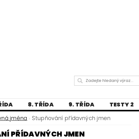
TŘÍDA
8. TŘÍDA
9. TŘÍDA
TESTY 2
LITERATURA
JAZYKOVĚDNÝ SLOVNÍČ
vná jména
Stupňování přídavných jmen
 A PRAVOPISNÁ CVIČENÍ
NÍ PŘÍDAVNÝCH JMEN
А МОВА ДЛЯ УКРАЇНЦІВ
BLOG - VŠE O ČEŠT