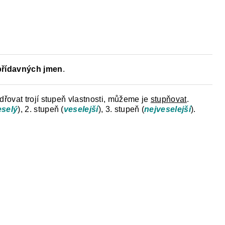
Y
DĚJEPIS PRO ZÁKLADNÍ ŠKOLY
FAC
přídavných jmen
.
řovat trojí stupeň vlastnosti, můžeme je
stupňovat
.
eselý
), 2. stupeň (
veselejší
), 3. stupeň (
nejveselejší
).