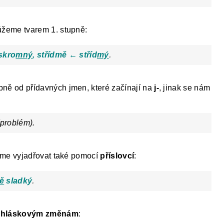
ůžeme tvarem 1. stupně:
skro
mný
, střídmě ← stříd
mý
.
pně od přídavných jmen, které začínají na
j-
, jinak se nám
problém).
eme vyjadřovat také pomocí
příslovcí
:
ě
sladký
.
e
hláskovým změnám
: