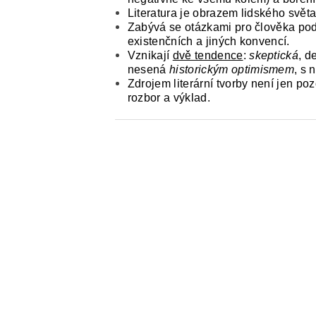
Literatura je obrazem lidského svět
Zabývá se otázkami pro člověka po
existenčních a jiných konvencí.
Vznikají
dvě tendence
:
skeptická
, d
nesená
historickým optimismem
, s
Zdrojem literární tvorby není jen poz
rozbor a výklad.