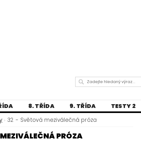
TŘÍDA
8. TŘÍDA
9. TŘÍDA
TESTY 2
LITERATURA
JAZYKOVĚDNÝ SLOVNÍČ
y
32 - Světová meziválečná próza
 A PRAVOPISNÁ CVIČENÍ
MEZIVÁLEČNÁ PRÓZA
А МОВА ДЛЯ УКРАЇНЦІВ
BLOG - VŠE O ČEŠT