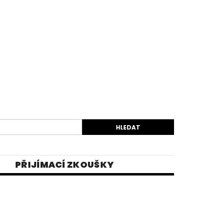
PŘIJÍMACÍ ZKOUŠKY
EK
VIDEA
E-SHOP 1
INĚ