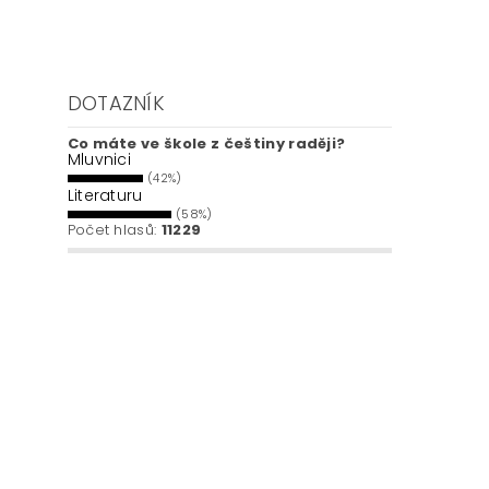
DOTAZNÍK
Co máte ve škole z češtiny raději?
Mluvnici
(42%)
Literaturu
(58%)
Počet hlasů:
11229