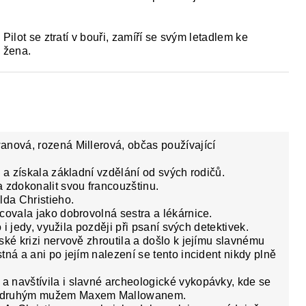
Pilot se ztratí v bouři, zamíří se svým letadlem ke
o žena.
anová, rozená Millerová, občas používající
 a získala základní vzdělání od svých rodičů.
 zdokonalit svou francouzštinu.
lda Christieho.
covala jako dobrovolná sestra a lékárnice.
o i jedy, využila později při psaní svých detektivek.
ské krizi nervově zhroutila a došlo k jejímu slavnému
ná a ani po jejím nalezení se tento incident nikdy plně
 navštívila i slavné archeologické vykopávky, kde se
m druhým mužem Maxem Mallowanem.