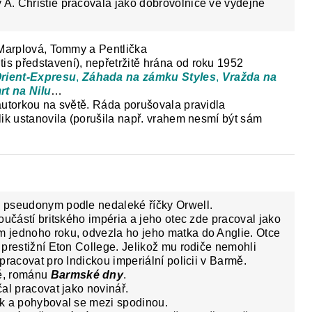
 A. Christie pracovala jako dobrovolnice ve výdejně
 Marplová, Tommy a Pentlička
 tis představení), nepřetržitě hrána od roku 1952
Orient-Expresu
,
Záhada na zámku Styles
,
Vražda na
rt na Nilu
…
autorkou na světě. Ráda porušovala pravidla
lik ustanovila (porušila např. vrahem nesmí být sám
r, pseudonym podle nedaleké říčky Orwell.
 součástí britského impéria a jeho otec zde pracoval jako
m jednoho roku, odvezla ho jeho matka do Anglie. Otce
l prestižní Eton College. Jelikož mu rodiče nemohli
 pracovat pro Indickou imperiální policii v Barmě.
ě, románu
Barmské
dny
.
čal pracovat jako novinář.
lák a pohyboval se mezi spodinou.