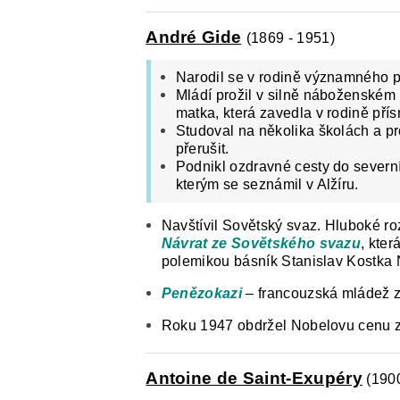
André Gide
(1869 - 1951)
Narodil se v rodině významného p
Mládí prožil v silně náboženském 
matka, která zavedla v rodině přís
Studoval na několika školách a pr
přerušit.
Podnikl ozdravné cesty do severní 
kterým se seznámil v Alžíru.
Navštívil Sovětský svaz. Hluboké roz
Návrat ze Sovětského svazu
, kter
polemikou básník Stanislav Kostka
Penězokazi
– francouzská mládež 
Roku 1947 obdržel Nobelovu cenu za
Antoine de Saint-Exupéry
(1900