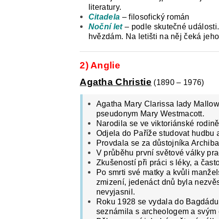
literatury.
Citadela
– filosofický román
Noční let
– podle skutečné události. 
hvězdám. Na letišti na něj čeká jeh
2) Anglie
Agatha Christie
(1890 – 1976)
Agatha Mary Clarissa lady Mallow
pseudonym Mary Westmacott.
Narodila se ve viktoriánské rodině
Odjela do Paříže studovat hudbu a
Provdala se za důstojníka Archiba
V průběhu první světové války pra
Zkušeností při práci s léky, a čast
Po smrti své matky a kvůli manžel
zmizení, jedenáct dnů byla nezvěst
nevyjasnil.
Roku 1928 se vydala do Bagdádu a
seznámila s archeologem a svý