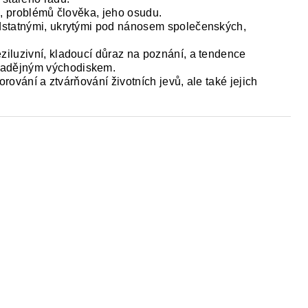
a, problémů člověka, jeho osudu.
dstatnými, ukrytými pod nánosem společenských,
eziluzivní, kladoucí důraz na poznání, a tendence
 nadějným východiskem.
orování a ztvárňování životních jevů, ale také jejich