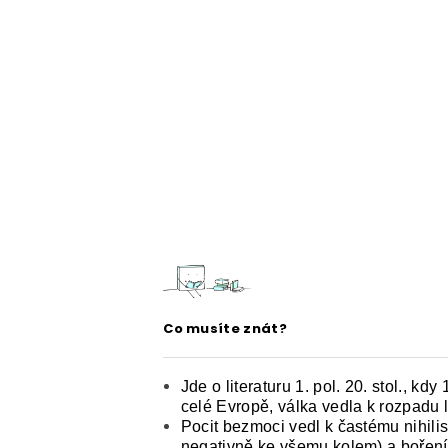
ČESKÝ JAZYK PRO STŘEDNÍ ŠKOL
O NAŠICH STRÁNKÁCH
Co musíte znát?
Jde o literaturu 1. pol. 20. stol., k
celé Evropě, válka vedla k rozpadu 
Pocit bezmoci vedl k častému nihili
negativně ke všemu kolem) a boření