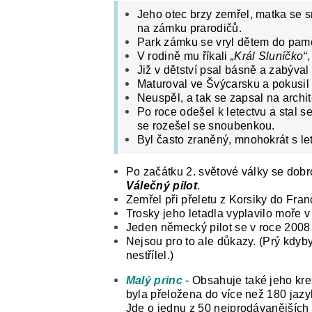
Jeho otec brzy zemřel, matka se sna
na zámku prarodičů.
Park zámku se vryl dětem do pamě
V rodině mu říkali
„Král Sluníčko“
,
Již v dětství psal básně a zabýval
Maturoval ve Švýcarsku a pokusil
Neuspěl, a tak se zapsal na archit
Po roce odešel k letectvu a stal se
se rozešel se snoubenkou.
Byl často zraněný, mnohokrát s le
Po začátku 2. světové války se dobrov
Válečný pilot
.
Zemřel při přeletu z Korsiky do Fran
Trosky jeho letadla vyplavilo moře v
Jeden německý pilot se v roce 2008 p
Nejsou pro to ale důkazy. (Prý kdyby
nestřílel.)
Malý princ
- Obsahuje také jeho kre
byla přeložena do více než 180 jazy
Jde o jednu z 50 nejprodávanějších k