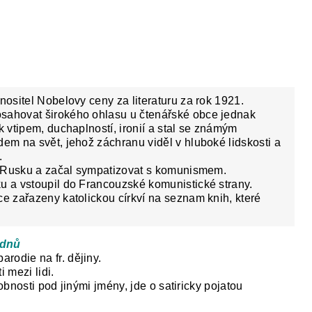
nositel Nobelovy ceny za literaturu za rok 1921.
sahovat širokého ohlasu u čtenářské obce jednak
k vtipem, duchaplností, ironií a stal se známým
dem na svět, jehož záchranu viděl v hluboké lidskosti a
.
 v Rusku a začal sympatizovat s komunismem.
u a vstoupil do Francouzské komunistické strany.
ce zařazeny katolickou církví na seznam knih, které
 dnů
parodie na fr. dějiny.
i mezi lidi.
sobnosti pod jinými jmény, jde o satiricky pojatou