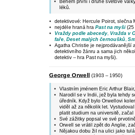
Během první i druhé světové války
léků.
detektivové: Hercule Poirot, slečna
nejdéle hraná hra
Past na myši
(25
Vraždy podle abecedy
,
Vražda v 
faře
,
Deset malých černoušků
,
Sm
Agatha Christie je nejprodávanější 
detektivního žánru a sama jich něko
detektiv – hra Past na myši).
George Orwell
(1903 – 1950)
Vlastním jménem Eric Arthur Blai
Narodil se v Indii, jež byla tehdy
úředník. Když bylo Orwellovi kole
viděl až za několik let. Vystudova
platit studium na universitě, začal
Své zážitky popsal ve své prvotin
Orwell se vrátil zpět do Anglie, za
Nějakou dobu žil na ulici jako tu