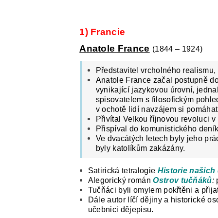
1) Francie
Anatole France
(1844 – 1924)
Představitel vrcholného realismu, 
Anatole France začal postupně do
vynikající jazykovou úrovní, jedna
spisovatelem s filosofickým pohle
v ochotě lidí navzájem si pomáhat
Přivítal Velkou říjnovou revoluci
Přispíval do komunistického deník
Ve dvacátých letech byly jeho prá
byly katolíkům zakázány.
Satirická tetralogie
Historie našich
Alegorický román
Ostrov tučňáků
:
Tučňáci byli omylem pokřtěni a přijat
Dále autor líčí dějiny a historické o
učebnici dějepisu.