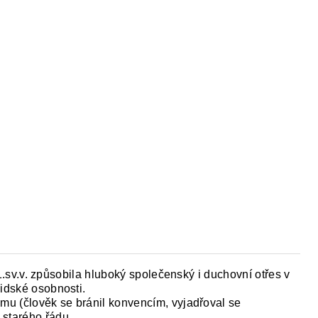
Y
DĚJEPIS PRO ZÁKLADNÍ ŠKOLY
FAC
dy 1.sv.v. způsobila hluboký společenský i duchovní otřes v
lidské osobnosti.
smu (člověk se bránil konvencím, vyjadřoval se
 starého řádu.