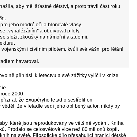
žila, aby měl šťastné dětství, a proto trávil část roku
ti.
 pro jeho modré oči a blonďaté vlasy.
 se „vynalézáním“ a obdivoval piloty.
 se složit zkoušky na námořní akademii.
ekturu.
 vojenským i civilním pilotem, kvůli své vášni pro létání
tadlem havaroval.
olně přihlásil k letectvu a své zážitky vylíčil v knize
cie.
 roce 2000.
řiznal, že Exupéryho letadlo sestřelil on.
 věděl, že v letadle sedí jeho oblíbený autor, nikdy by
sby, které jsou reprodukovány ve většině vydání. Kniha
ků. Prodalo se celosvětově více než 80 milionů kopií.
nih na světě. Filosofické dílo přesahující hranici dětské