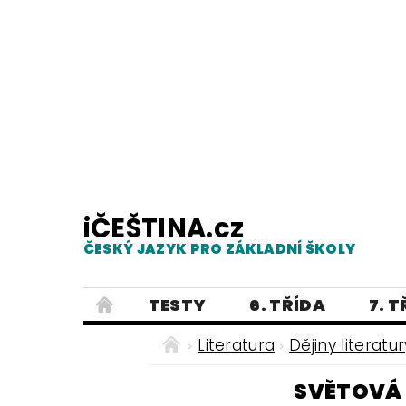
iČEŠTINA.cz
ČESKÝ JAZYK PRO ZÁKLADNÍ ŠKOLY
TESTY
6. TŘÍDA
7. 
PRAVOPIS
PRACOVNÍ LISTY
Literatura
Dějiny literatur
E-SHOP 2
TESTY
DIKTÁTY
SVĚTOVÁ 
ČEŠTINA PRO UKRAJINCE - ЧЕСЬК