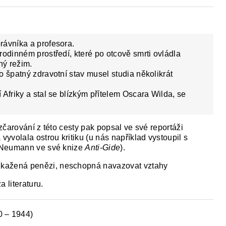
rávníka a profesora.
rodinném prostředí, které po otcově smrti ovládla
ný režim.
o špatný zdravotní stav musel studia několikrát
Afriky a stal se blízkým přítelem Oscara Wilda, se
čarování z této cesty pak popsal ve své reportáži
á vyvolala ostrou kritiku (u nás například vystoupil s
 Neumann ve své knize
Anti-Gide
).
zkažená penězi, neschopná navazovat vztahy
 literaturu.
 – 1944)