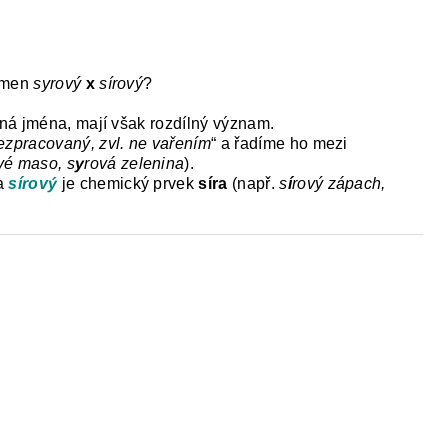
Y
DĚJEPIS PRO ZÁKLADNÍ ŠKOLY
FAC
 jmen
syrový
x
sírový
?
ná jména, mají však rozdílný význam.
ezpracovaný, zvl. ne vařením
“ a řadíme ho mezi
vé maso, s
y
rová zelenina
).
a
sírový
je chemický prvek
síra
(např.
s
í
rový zápach,