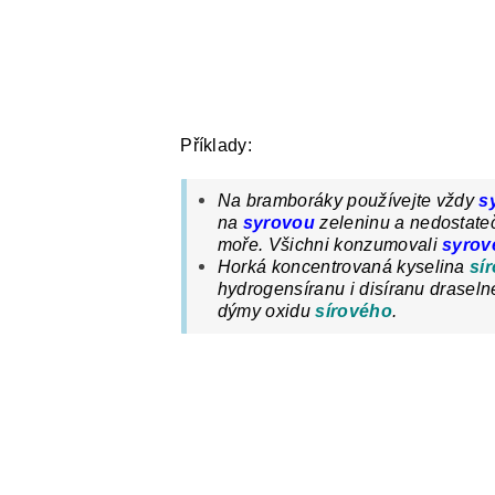
Příklady:
Na bramboráky používejte vždy
s
na
syrovou
zeleninu
a nedostate
moře. Všichni
konzumovali
syrov
Horká
koncentrovaná
kyselina
sí
hydrogensíranu i disíranu draselné
dýmy
oxidu
sírového
.