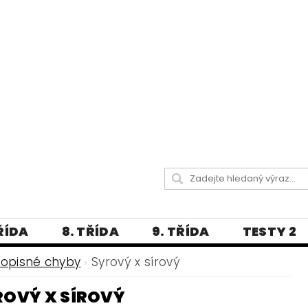
TŘÍDA
8. TŘÍDA
9. TŘÍDA
TESTY 2
LITERATURA
JAZYKOVĚDNÝ SLOVNÍČ
vopisné chyby
Syrový x sírový
 A PRAVOPISNÁ CVIČENÍ
ROVÝ X SÍROVÝ
А МОВА ДЛЯ УКРАЇНЦІВ
BLOG - VŠE O ČEŠT