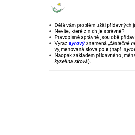
ČESKÝ JAZYK PRO STŘEDNÍ ŠKOL
O NAŠICH STRÁNKÁCH
Dělá vám problém užití přídavných
Nevíte, které z nich je správné?
Pravopisně správně jsou obě přídav
Výraz
syrový
znamená „
částečně n
vyjmenovaná slova po
s
(např.
s
y
ro
Naopak z
ákladem přídavného jmén
kyselina s
í
rová
).