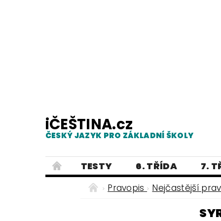
iČEŠTINA.cz
ČESKÝ JAZYK PRO ZÁKLADNÍ ŠKOLY
TESTY
6. TŘÍDA
7. 
PRAVOPIS
PRACOVNÍ LISTY
Pravopis
Nejčastější pra
E-SHOP 2
TESTY
DIKTÁTY
SY
ČEŠTINA PRO UKRAJINCE - ЧЕСЬК