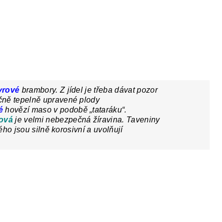
yrové
brambory
. Z jídel je třeba dávat pozor
čně tepelně upravené plody
é
hovězí maso v podobě „tataráku“.
rová
je velmi nebezpečná žíravina. Taveniny
ho jsou silně korosivní a uvolňují