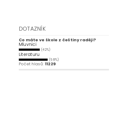
DOTAZNÍK
Co máte ve škole z češtiny raději?
Mluvnici
(42%)
Literaturu
(58%)
Počet hlasů:
11229