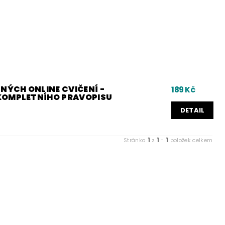
NÝCH ONLINE CVIČENÍ -
189 Kč
KOMPLETNÍHO PRAVOPISU
DETAIL
1
1
1
Stránka
z
-
položek celkem