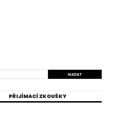
PŘIJÍMACÍ ZKOUŠKY
EK
VIDEA
E-SHOP 1
INĚ