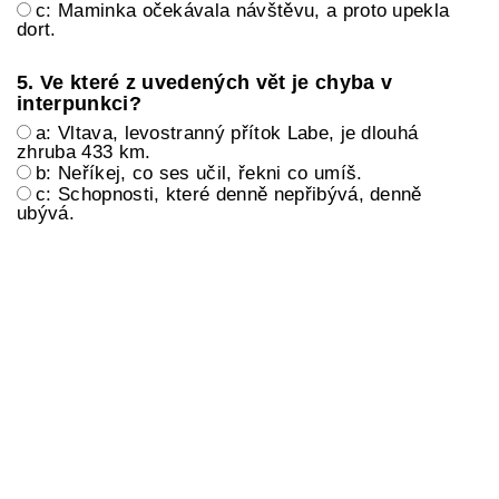
c: Maminka očekávala návštěvu, a proto upekla
dort.
5. Ve které z uvedených vět je chyba v
interpunkci?
a: Vltava, levostranný přítok Labe, je dlouhá
zhruba 433 km.
b: Neříkej, co ses učil, řekni co umíš.
c: Schopnosti, které denně nepřibývá, denně
ubývá.