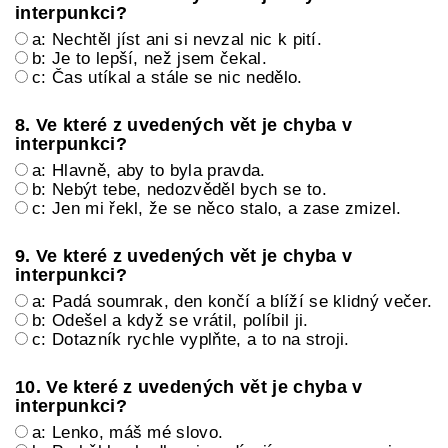
interpunkci?
a: Nechtěl jíst ani si nevzal nic k pití.
b: Je to lepší, než jsem čekal.
c: Čas utíkal a stále se nic nedělo.
8. Ve které z uvedených vět je chyba v
interpunkci?
a: Hlavně, aby to byla pravda.
b: Nebýt tebe, nedozvěděl bych se to.
c: Jen mi řekl, že se něco stalo, a zase zmizel.
9. Ve které z uvedených vět je chyba v
interpunkci?
a: Padá soumrak, den končí a blíží se klidný večer.
b: Odešel a když se vrátil, políbil ji.
c: Dotazník rychle vyplňte, a to na stroji.
10. Ve které z uvedených vět je chyba v
interpunkci?
a: Lenko, máš mé slovo.