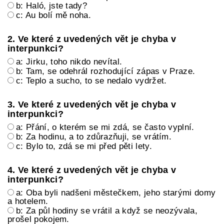
b: Haló, jste tady?
c: Au bolí mě noha.
2. Ve které z uvedených vět je chyba v
interpunkci?
a: Jirku, toho nikdo nevítal.
b: Tam, se odehrál rozhodující zápas v Praze.
c: Teplo a sucho, to se nedalo vydržet.
3. Ve které z uvedených vět je chyba v
interpunkci?
a: Přání, o kterém se mi zdá, se často vyplní.
b: Za hodinu, a to zdůrazňuji, se vrátím.
c: Bylo to, zdá se mi před pěti lety.
4. Ve které z uvedených vět je chyba v
interpunkci?
a: Oba byli nadšeni městečkem, jeho starými domy
a hotelem.
b: Za půl hodiny se vrátil a když se neozývala,
prošel pokojem.