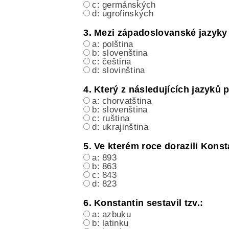
c: germánských
d: ugrofinských
3. Mezi západoslovanské jazyky 
a: polština
b: slovenština
c: čeština
d: slovinština
4. Který z následujících jazyků 
a: chorvatština
b: slovenština
c: ruština
d: ukrajinština
5. Ve kterém roce dorazili Kons
a: 893
b: 863
c: 843
d: 823
6. Konstantin sestavil tzv.:
a: azbuku
b: latinku