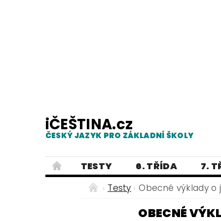
iČEŠTINA.cz
ČESKÝ JAZYK PRO ZÁKLADNÍ ŠKOLY
TESTY
6. TŘÍDA
7. 
PRAVOPIS
PRACOVNÍ LISTY
Testy
Obecné výklady o j
E-SHOP 2
TESTY
DIKTÁTY
OBECNÉ VÝKLA
ČEŠTINA PRO UKRAJINCE - ЧЕСЬК