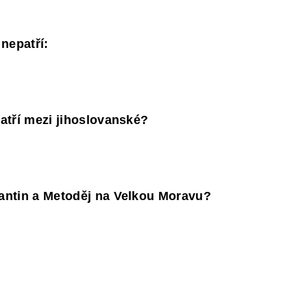
nepatří:
patří mezi jihoslovanské?
tantin a Metoděj na Velkou Moravu?