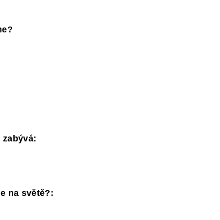
me?
 zabývá:
je na světě?: