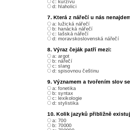
c: kurzivu
d: hlaholici
7. Která z nářečí u nás nenajde
a: lužická nářečí
b: hanácká nářečí
c: lašská nářečí
d: moravskoslovenská nářečí
8. Výraz čeják patří mezi:
a: argot
b: nářečí
c: slang
d: spisovnou češtinu
9. Významem a tvořením slov se
a: fonetika
b: syntax
c: lexikologie
d: stylistika
10. Kolik jazyků přibližně existu
a: 700
b: 70000