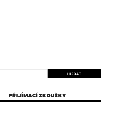
PŘIJÍMACÍ ZKOUŠKY
EK
VIDEA
E-SHOP 1
INĚ