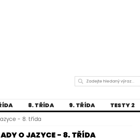
TŘÍDA
8. TŘÍDA
9. TŘÍDA
TESTY 2
LITERATURA
JAZYKOVĚDNÝ SLOVNÍČ
azyce - 8. třída
 A PRAVOPISNÁ CVIČENÍ
DY O JAZYCE - 8. TŘÍDA
А МОВА ДЛЯ УКРАЇНЦІВ
BLOG - VŠE O ČEŠT