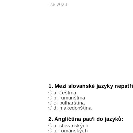
17.9.2020
ČESKÝ JAZYK PRO STŘEDNÍ ŠKOL
O NAŠICH STRÁNKÁCH
1. Mezi slovanské jazyky nepatří
a: čeština
b: rumunština
c: bulharština
d: makedonština
2. Angličtina patří do jazyků:
a: slovanských
b: románských