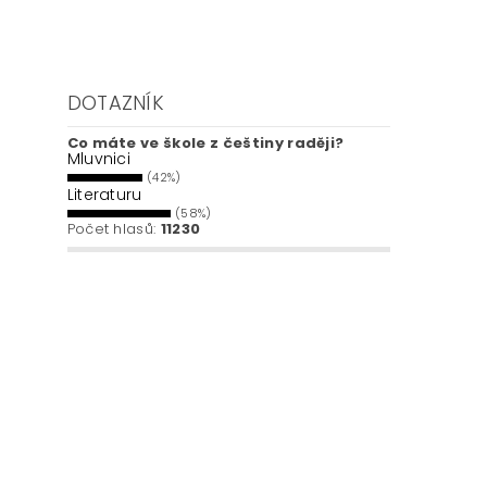
DOTAZNÍK
Co máte ve škole z češtiny raději?
Mluvnici
(42%)
Literaturu
(58%)
Počet hlasů:
11230