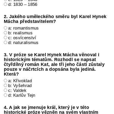
d: 1830 – 1856
2. Jakého uměleckého směru byl Karel Hynek
Mácha představitelem?
a: romantismus
b: realismus
c: osvícenství
d: naturalismus
3. V próze se Karel Hynek Mácha věnoval i
historickým tématům. Rozhodl se napsat
čtyřdílný román Kat, ale tři jeho části zůstaly
pouze v náčrtcích a dopsána byla jediná.
Která?
a: Křivoklad
b: Vyšehrad
c: Valdek
d: Karlův Tejn
4. A jak se jmenuje král, který je v této
historické próze vězněn na svém vlastním