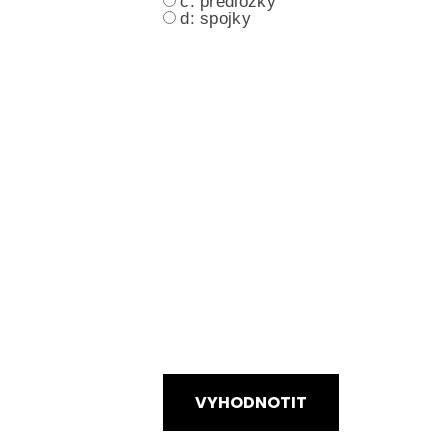
c: předložky
d: spojky
VYHODNOTIT