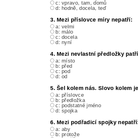
c: vpravo, tam, domů
d: hodně, docela, teď
3. Mezi příslovce míry nepatří:
a: velmi
b: málo
c: docela
d: nyní
4. Mezi nevlastní předložky patří
a: místo
b: před
c: pod
d: od
5. Šel kolem nás. Slovo kolem je
a: příslovce
b: předložka
c: podstatné jméno
d: spojka
6. Mezi podřadicí spojky nepatří
a: aby
b: protože