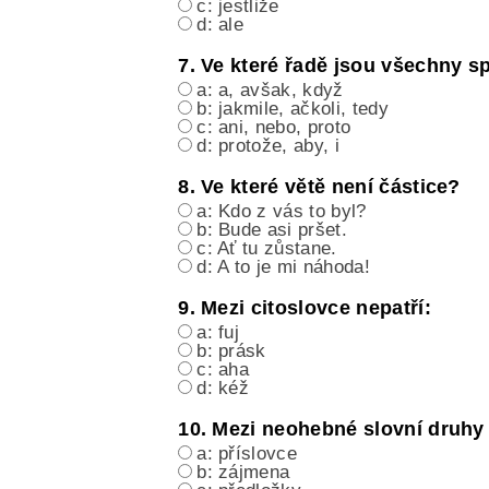
c: jestliže
d: ale
7. Ve které řadě jsou všechny s
a: a, avšak, když
b: jakmile, ačkoli, tedy
c: ani, nebo, proto
d: protože, aby, i
8. Ve které větě není částice?
a: Kdo z vás to byl?
b: Bude asi pršet.
c: Ať tu zůstane.
d: A to je mi náhoda!
9. Mezi citoslovce nepatří:
a: fuj
b: prásk
c: aha
d: kéž
10. Mezi neohebné slovní druhy 
a: příslovce
b: zájmena