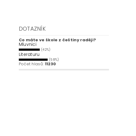
DOTAZNÍK
Co máte ve škole z češtiny raději?
Mluvnici
(42%)
Literaturu
(58%)
Počet hlasů:
11230