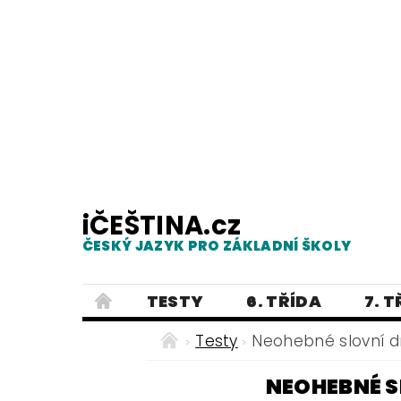
iČEŠTINA.cz
ČESKÝ JAZYK PRO ZÁKLADNÍ ŠKOLY
TESTY
6. TŘÍDA
7. 
PRAVOPIS
PRACOVNÍ LISTY
Testy
Neohebné slovní dr
E-SHOP 2
TESTY
DIKTÁTY
NEOHEBNÉ S
ČEŠTINA PRO UKRAJINCE - ЧЕСЬК