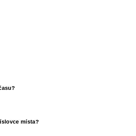
Y
DĚJEPIS PRO ZÁKLADNÍ ŠKOLY
FAC
 času?
říslovce místa?