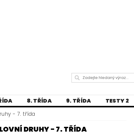
TŘÍDA
8. TŘÍDA
9. TŘÍDA
TESTY 2
LITERATURA
JAZYKOVĚDNÝ SLOVNÍČ
uhy - 7. třída
 A PRAVOPISNÁ CVIČENÍ
LOVNÍ DRUHY - 7. TŘÍDA
А МОВА ДЛЯ УКРАЇНЦІВ
BLOG - VŠE O ČEŠT