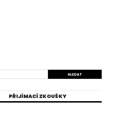
PŘIJÍMACÍ ZKOUŠKY
EK
VIDEA
E-SHOP 1
INĚ