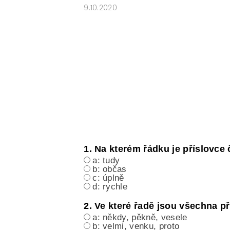
9.10.2020
ČESKÝ JAZYK PRO STŘEDNÍ ŠKOL
O NAŠICH STRÁNKÁCH
1. Na kterém řádku je příslovce
a: tudy
b: občas
c: úplně
d: rychle
2. Ve které řadě jsou všechna p
a: někdy, pěkně, vesele
b: velmi, venku, proto