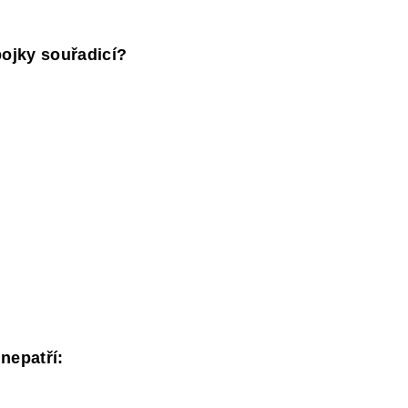
pojky souřadicí?
nepatří: