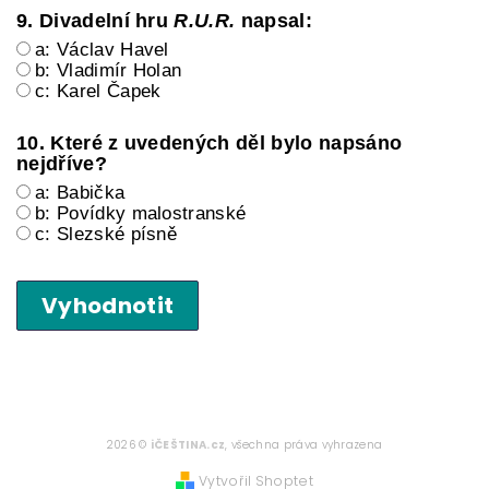
9. Divadelní hru
R.U.R.
napsal:
a: Václav Havel
b: Vladimír Holan
c: Karel Čapek
10. Které z uvedených děl bylo napsáno
nejdříve?
a: Babička
b: Povídky malostranské
c: Slezské písně
Vyhodnotit
2026 ©
iČEŠTINA.cz
, všechna práva vyhrazena
Vytvořil Shoptet