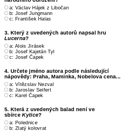
a: Václav Hájek z Libočan
b: Josef Jungmann
c: František Halas
3. Který z uvedených autorů napsal hru
Lucerna
?
a: Alois Jirásek
b: Josef Kajetán Tyl
c: Josef Čapek
4. Určete jméno autora podle následující
nápovědy: Praha, Maminka, Nobelova cena...
a: Vítězslav Nezval
b: Jaroslav Seifert
c: Karel Čapek
5. Která z uvedených balad není ve
sbírce
Kytice
?
a: Polednice
b: Zlatý kolovrat