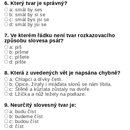
6. Který tvar je správný?
a: smál by ses
b: smál by si se
c: smál bys jsi se
d: smál by jsi se
7. Ve kterém řádku není tvar rozkazovacího
způsobu slovesa psát?
a: piš
b: pišme
c: píšete
d: pište
8. Která z uvedených vět je napsána chybně?
a: Chlapci a dívky četli.
b: Opice, žirafy i mláďata slonů se nám líbila.
c: Štěně a kůzlata zůstaly na dvoře.
d: Lžička a nůž ležely na podlaze.
9. Neurčitý slovesný tvar je:
a: budu číst
b: budeme číst
c: budou číst
d: číst