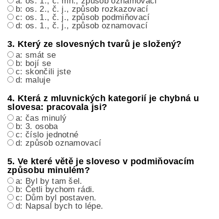
a: os. 1., č. mn., způsob oznamovací
b: os. 2., č. j., způsob rozkazovací
c: os. 1., č. j., způsob podmiňovací
d: os. 1., č. j., způsob oznamovací
3. Který ze slovesných tvarů je složený?
a: smát se
b: bojí se
c: skončili jste
d: maluje
4. Která z mluvnických kategorií je chybná u
slovesa: pracovala jsi?
a: čas minulý
b: 3. osoba
c: číslo jednotné
d: způsob oznamovací
5. Ve které větě je sloveso v podmiňovacím
způsobu minulém?
a: Byl by tam šel.
b: Četli bychom rádi.
c: Dům byl postaven.
d: Napsal bych to lépe.