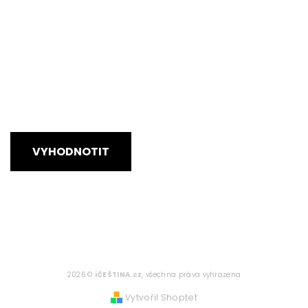
VYHODNOTIT
2026 ©
iČEŠTINA.cz
, všechna práva vyhrazena
Vytvořil Shoptet