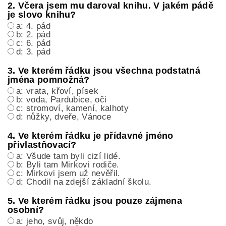
2. Včera jsem mu daroval knihu. V jakém pádě
je slovo knihu?
a: 4. pád
b: 2. pád
c: 6. pád
d: 3. pád
3. Ve kterém řádku jsou všechna podstatná
jména pomnožná?
a: vrata, křoví, písek
b: voda, Pardubice, oči
c: stromoví, kamení, kalhoty
d: nůžky, dveře, Vánoce
4. Ve kterém řádku je přídavné jméno
přivlastňovací?
a: Všude tam byli cizí lidé.
b: Byli tam Mirkovi rodiče.
c: Mirkovi jsem už nevěřil.
d: Chodil na zdejší základní školu.
5. Ve kterém řádku jsou pouze zájmena
osobní?
a: jeho, svůj, někdo