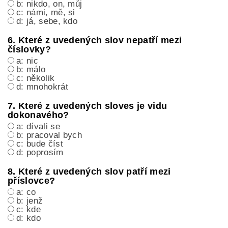
b: nikdo, on, můj
c: námi, mě, si
d: já, sebe, kdo
6. Které z uvedených slov nepatří mezi
číslovky?
a: nic
b: málo
c: několik
d: mnohokrát
7. Které z uvedených sloves je vidu
dokonavého?
a: dívali se
b: pracoval bych
c: bude číst
d: poprosím
8. Které z uvedených slov patří mezi
příslovce?
a: co
b: jenž
c: kde
d: kdo