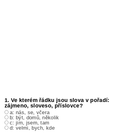
1. Ve kterém řádku jsou slova v pořadí:
zájmeno, sloveso, příslovce?
a: nás, se, včera
b: být, domů, několik
c: jim, jsem, tam
d: velmi, bych, kde