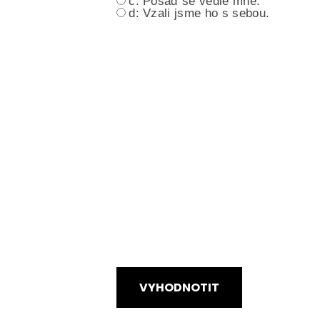
c: Posaď se vedle mně.
d: Vzali jsme ho s sebou.
VYHODNOTIT