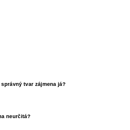
Y
DĚJEPIS PRO ZÁKLADNÍ ŠKOLY
FAC
je správný tvar zájmena já?
na neurčitá?