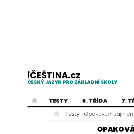
iČEŠTINA.cz
ČESKÝ JAZYK PRO ZÁKLADNÍ ŠKOLY
TESTY
6. TŘÍDA
7. 
PRAVOPIS
PRACOVNÍ LISTY
Testy
Opakování zájmen -
E-SHOP 2
TESTY
DIKTÁTY
OPAKOVÁN
ČEŠTINA PRO UKRAJINCE - ЧЕСЬК