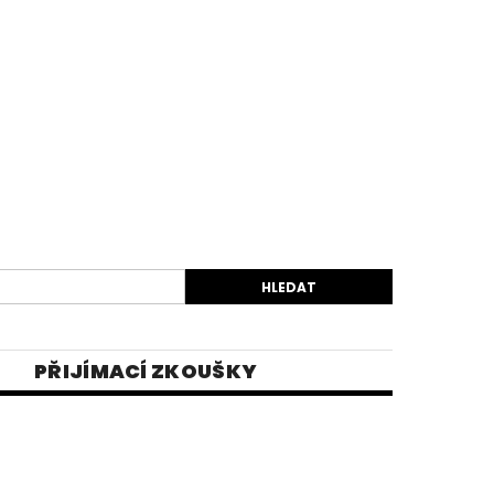
PŘIJÍMACÍ ZKOUŠKY
EK
VIDEA
E-SHOP 1
INĚ