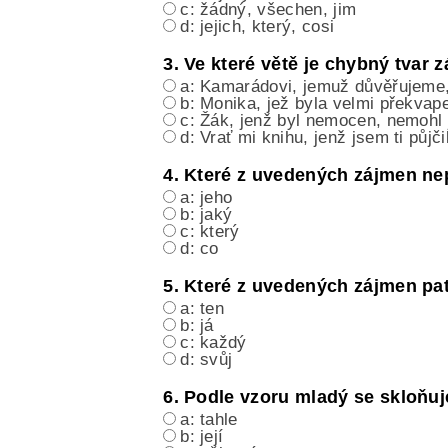
c: žádný, všechen, jim
d: jejich, který, cosi
3. Ve které větě je chybný tvar 
a: Kamarádovi, jemuž důvěřujeme, 
b: Monika, jež byla velmi překvape
c: Žák, jenž byl nemocen, nemohl j
d: Vrať mi knihu, jenž jsem ti půjči
4. Které z uvedených zájmen nep
a: jeho
b: jaký
c: který
d: co
5. Které z uvedených zájmen pa
a: ten
b: já
c: každý
d: svůj
6. Podle vzoru mladý se skloňu
a: tahle
b: její