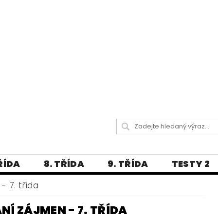
TŘÍDA
8. TŘÍDA
9. TŘÍDA
TESTY 2
LITERATURA
JAZYKOVĚDNÝ SLOVNÍČ
 7. třída
 A PRAVOPISNÁ CVIČENÍ
Í ZÁJMEN - 7. TŘÍDA
А МОВА ДЛЯ УКРАЇНЦІВ
BLOG - VŠE O ČEŠT