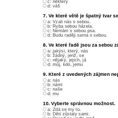
c: některý
d: váš
7. Ve které větě je špatný tvar
a: Vzali nás s sebou.
b: Ryba sebou házela.
c: Nemám s sebou psa.
d: Budu raději sama s sebou.
8. Ve které řadě jsou za sebou 
a: jakýsi, který, nás
b: žádný, jenž, se
c: nějaký, jejich, já
d: můj, kdo, jemu
9. Které z uvedených zájmen ne
a: nás
b: námi
c: naše
d: mu
10. Vyberte správnou možnost.
a: Zdá se my to.
b: Děti zůstaly sami.