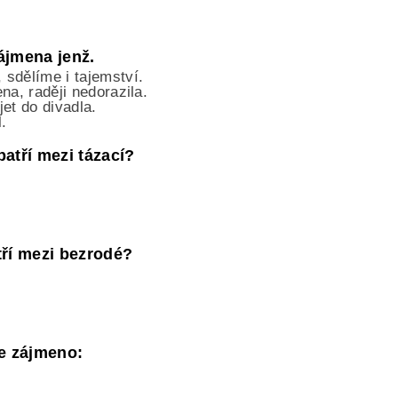
zájmena jenž.
sdělíme i tajemství.
na, raději nedorazila.
et do divadla.
l.
atří mezi tázací?
tří mezi bezrodé?
je zájmeno: