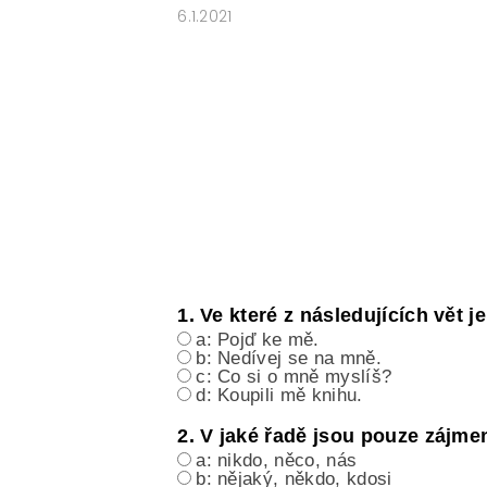
6.1.2021
ČESKÝ JAZYK PRO STŘEDNÍ ŠKOL
O NAŠICH STRÁNKÁCH
1. Ve které z následujících vět 
a: Pojď ke mě.
b: Nedívej se na mně.
c: Co si o mně myslíš?
d: Koupili mě knihu.
2. V jaké řadě jsou pouze zájme
a: nikdo, něco, nás
b: nějaký, někdo, kdosi