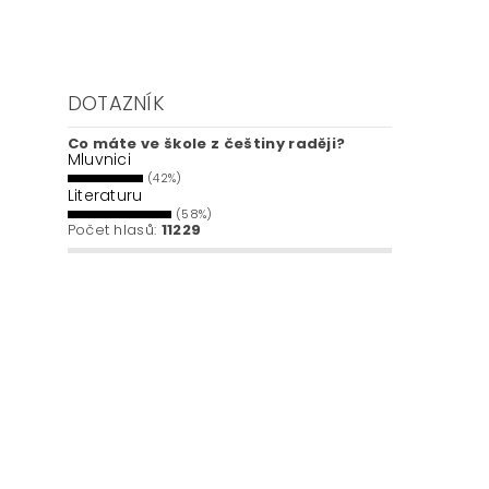
DOTAZNÍK
Co máte ve škole z češtiny raději?
Mluvnici
(42%)
Literaturu
(58%)
Počet hlasů:
11229