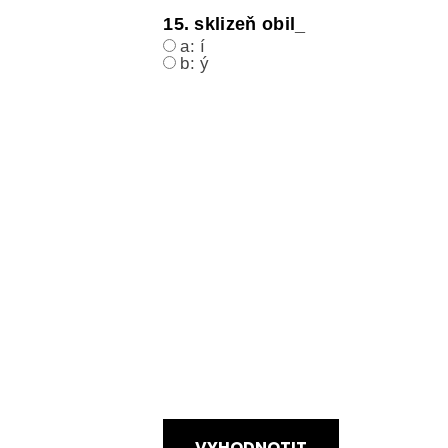
15. sklizeň obil_
a: í
b: ý
VYHODNOTIT