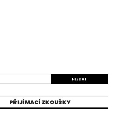
PŘIJÍMACÍ ZKOUŠKY
EK
VIDEA
E-SHOP 1
INĚ