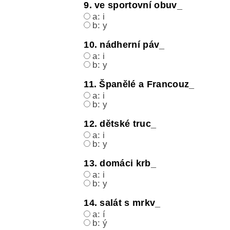
9. ve sportovní obuv_
a: i
b: y
10. nádherní páv_
a: i
b: y
11. Španělé a Francouz_
a: i
b: y
12. dětské truc_
a: i
b: y
13. domáci krb_
a: i
b: y
14. salát s mrkv_
a: í
b: ý