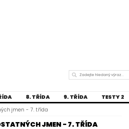
TŘÍDA
8. TŘÍDA
9. TŘÍDA
TESTY 2
LITERATURA
JAZYKOVĚDNÝ SLOVNÍČ
ch jmen - 7. třída
 A PRAVOPISNÁ CVIČENÍ
TATNÝCH JMEN - 7. TŘÍDA
А МОВА ДЛЯ УКРАЇНЦІВ
BLOG - VŠE O ČEŠT