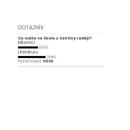
DOTAZNÍK
Co máte ve škole z češtiny raději?
Mluvnici
(42%)
Literaturu
(58%)
Počet hlasů:
11230