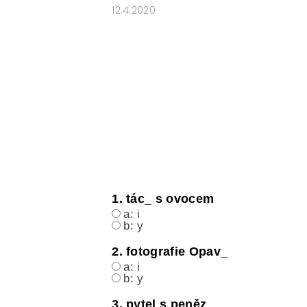
12.4.2020
ČESKÝ JAZYK PRO STŘEDNÍ ŠKOL
O NAŠICH STRÁNKÁCH
1. tác_ s ovocem
a: i
b: y
2. fotografie Opav_
a: i
b: y
3. pytel s peněz_