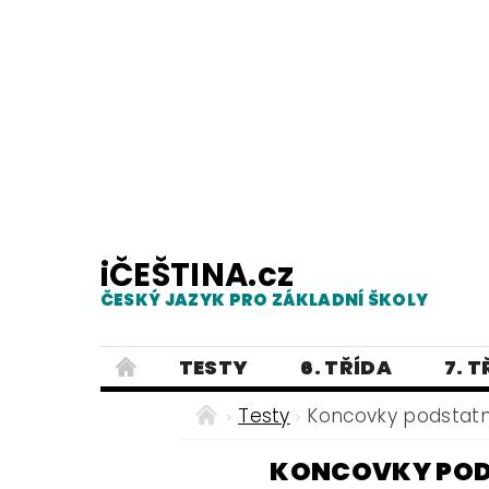
iČEŠTINA.cz
ČESKÝ JAZYK PRO ZÁKLADNÍ ŠKOLY
TESTY
6. TŘÍDA
7. 
PRAVOPIS
PRACOVNÍ LISTY
Testy
Koncovky podstatný
E-SHOP 2
TESTY
DIKTÁTY
KONCOVKY PODS
ČEŠTINA PRO UKRAJINCE - ЧЕСЬК