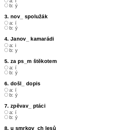
a: í
b: ý
3. nov_ spolužák
a: í
b: ý
4. Janov_ kamarádi
a: i
b: y
5. za ps_m štěkotem
a: í
b: ý
6. došl_ dopis
a: í
b: ý
7. zpěvav_ ptáci
a: í
b: ý
8. u smrkov_ch lesů