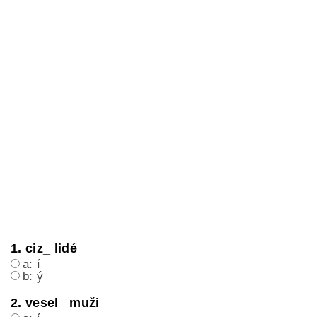
1. ciz_ lidé
a: í
b: ý
2. vesel_ muži