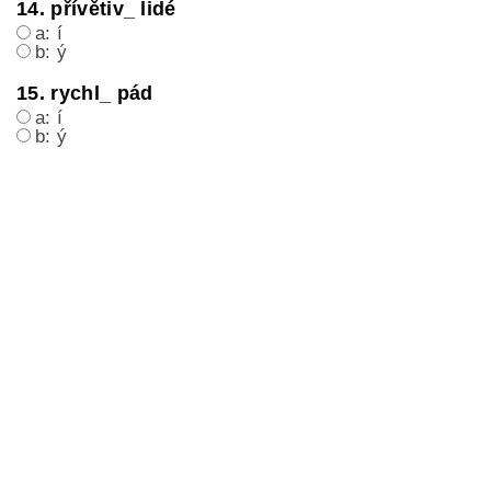
14. přívětiv_ lidé
a: í
b: ý
15. rychl_ pád
a: í
b: ý