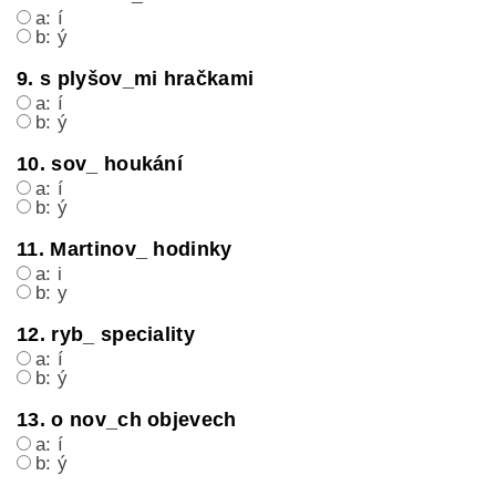
a: í
b: ý
9. s plyšov_mi hračkami
a: í
b: ý
10. sov_ houkání
a: í
b: ý
11. Martinov_ hodinky
a: i
b: y
12. ryb_ speciality
a: í
b: ý
13. o nov_ch objevech
a: í
b: ý