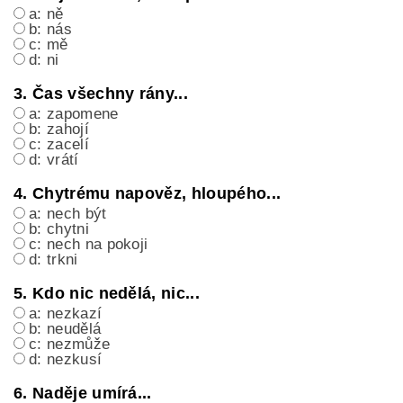
a: ně
b: nás
c: mě
d: ni
3. Čas všechny rány...
a: zapomene
b: zahojí
c: zacelí
d: vrátí
4. Chytrému napověz, hloupého...
a: nech být
b: chytni
c: nech na pokoji
d: trkni
5. Kdo nic nedělá, nic...
a: nezkazí
b: neudělá
c: nezmůže
d: nezkusí
6. Naděje umírá...