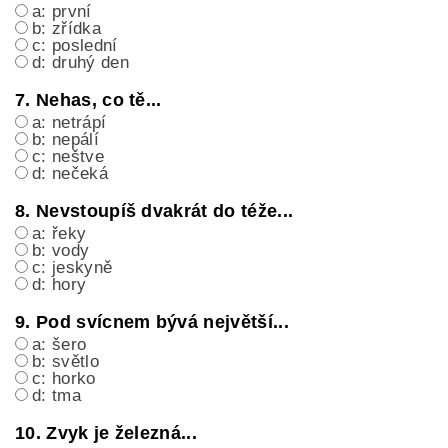
a: první
b: zřídka
c: poslední
d: druhý den
7. Nehas, co tě...
a: netrápí
b: nepálí
c: neštve
d: nečeká
8. Nevstoupíš dvakrát do téže...
a: řeky
b: vody
c: jeskyně
d: hory
9. Pod svícnem bývá největší...
a: šero
b: světlo
c: horko
d: tma
10. Zvyk je železná...