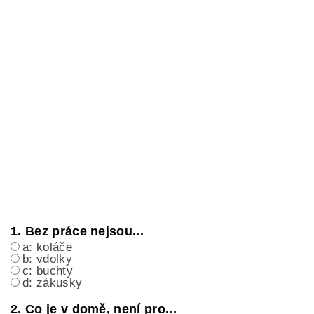
1. Bez práce nejsou...
a: koláče
b: vdolky
c: buchty
d: zákusky
2. Co je v domě, není pro...