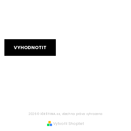
VYHODNOTIT
2026 ©
iČEŠTINA.cz
, všechna práva vyhrazena
Vytvořil Shoptet