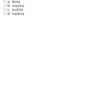
a: bota
b: maska
c: košile
d: halena