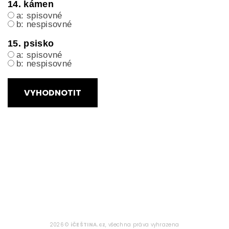
14. kámen
a: spisovné
b: nespisovné
15. psisko
a: spisovné
b: nespisovné
VYHODNOTIT
2026 ©
iČEŠTINA.cz
, všechna práva vyhrazena