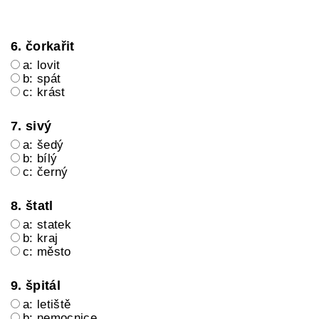
6. čorkařit
a: lovit
b: spát
c: krást
7. sivý
a: šedý
b: bílý
c: černý
8. štatl
a: statek
b: kraj
c: město
9. špitál
a: letiště
b: nemocnice