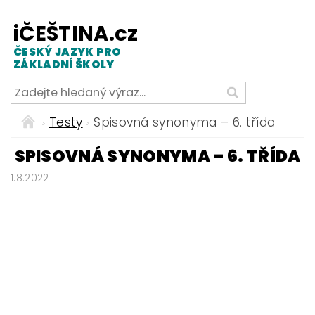
iČEŠTINA.cz
ČESKÝ JAZYK PRO
ZÁKLADNÍ ŠKOLY
Testy
Spisovná synonyma – 6. třída
SPISOVNÁ SYNONYMA – 6. TŘÍDA
1.8.2022