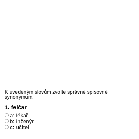
K uvedeným slovům zvolte správné spisovné
synonymum.
1. felčar
a: lékař
b: inženýr
c: učitel