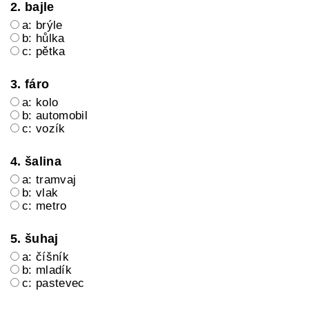
2. bajle
a: brýle
b: hůlka
c: pětka
3. fáro
a: kolo
b: automobil
c: vozík
4. šalina
a: tramvaj
b: vlak
c: metro
5. šuhaj
a: číšník
b: mladík
c: pastevec