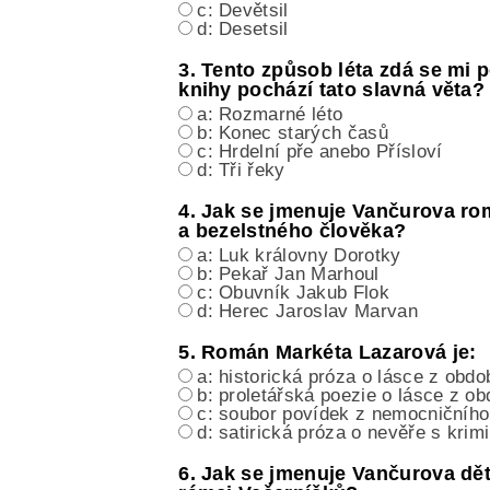
c: Devětsil
d: Desetsil
3. Tento způsob léta zdá se mi
knihy pochází tato slavná věta?
a: Rozmarné léto
b: Konec starých časů
c: Hrdelní pře anebo Přísloví
d: Tři řeky
4. Jak se jmenuje Vančurova ro
a bezelstného člověka?
a: Luk královny Dorotky
b: Pekař Jan Marhoul
c: Obuvník Jakub Flok
d: Herec Jaroslav Marvan
5. Román Markéta Lazarová je:
a: historická próza o lásce z obd
b: proletářská poezie o lásce z o
c: soubor povídek z nemocničního
d: satirická próza o nevěře s krim
6. Jak se jmenuje Vančurova d