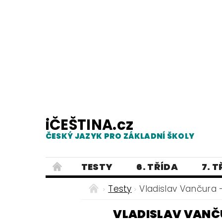
iČEŠTINA.cz
ČESKÝ JAZYK PRO ZÁKLADNÍ ŠKOLY
TESTY
6. TŘÍDA
7. 
PRAVOPIS
PRACOVNÍ LISTY
Testy
Vladislav Vančura - 
E-SHOP 2
TESTY
DIKTÁTY
VLADISLAV VANČUR
ČEŠTINA PRO UKRAJINCE - ЧЕСЬК