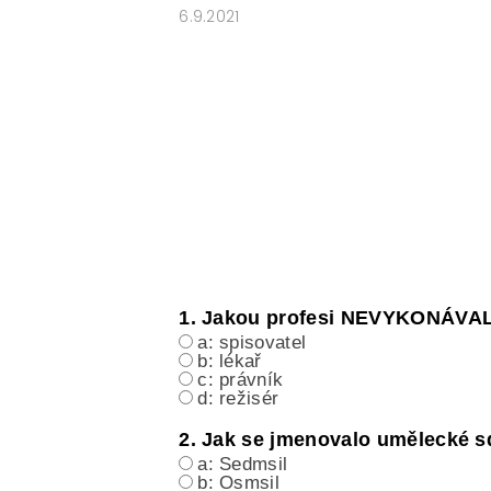
6.9.2021
ČESKÝ JAZYK PRO STŘEDNÍ ŠKOL
O NAŠICH STRÁNKÁCH
1. Jakou profesi NEVYKONÁVAL
a: spisovatel
b: lékař
c: právník
d: režisér
2. Jak se jmenovalo umělecké s
a: Sedmsil
b: Osmsil