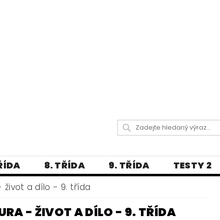
TŘÍDA
8. TŘÍDA
9. TŘÍDA
TESTY 2
LITERATURA
JAZYKOVĚDNÝ SLOVNÍČ
život a dílo - 9. třída
 A PRAVOPISNÁ CVIČENÍ
A - ŽIVOT A DÍLO - 9. TŘÍDA
А МОВА ДЛЯ УКРАЇНЦІВ
BLOG - VŠE O ČEŠT