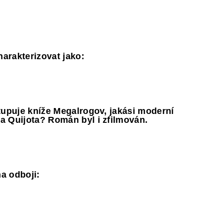
harakterizovat jako:
tupuje kníže Megalrogov, jakási moderní
a Quijota? Román byl i zfilmován.
na odboji: