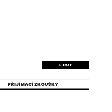
PŘIJÍMACÍ ZKOUŠKY
EK
VIDEA
E-SHOP 1
INĚ