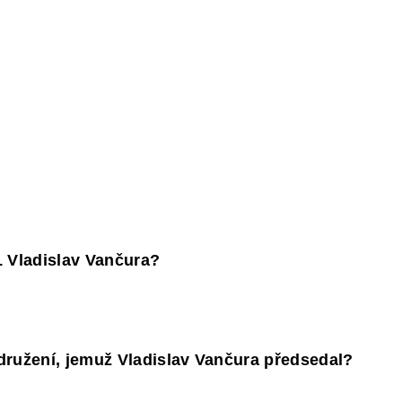
Y
DĚJEPIS PRO ZÁKLADNÍ ŠKOLY
FAC
 Vladislav Vančura?
družení, jemuž Vladislav Vančura předsedal?