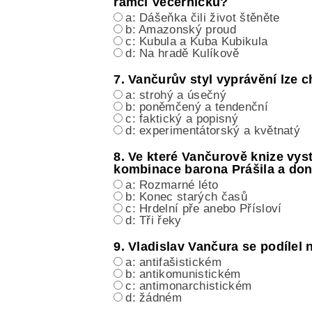
rámci Večerníčků?
a: Dášeňka čili život štěněte
b: Amazonský proud
c: Kubula a Kuba Kubikula
d: Na hradě Kulíkově
7. Vančurův styl vyprávění lze c
a: strohý a úsečný
b: poněmčený a tendenční
c: faktický a popisný
d: experimentátorský a květnatý
8. Ve které Vančurově knize vys
kombinace barona Prášila a don
a: Rozmarné léto
b: Konec starých časů
c: Hrdelní pře anebo Přísloví
d: Tři řeky
9. Vladislav Vančura se podílel 
a: antifašistickém
b: antikomunistickém
c: antimonarchistickém
d: žádném