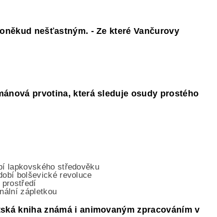
 poněkud nešťastným. - Ze které Vančurovy
mánová prvotina, která sleduje osudy prostého
obí lapkovského středověku
bdobí bolševické revoluce
 prostředí
inální zápletkou
ětská kniha známá i animovaným zpracováním v