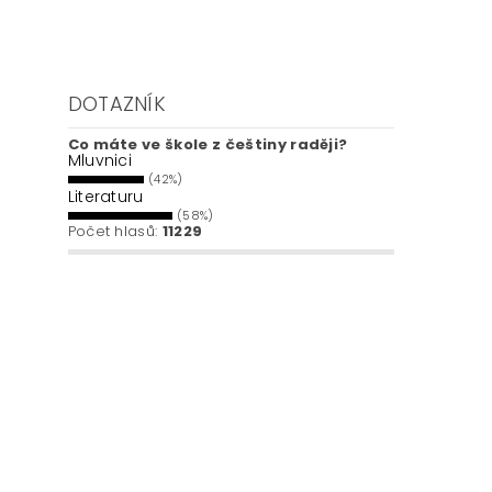
DOTAZNÍK
Co máte ve škole z češtiny raději?
Mluvnici
(42%)
Literaturu
(58%)
Počet hlasů:
11229