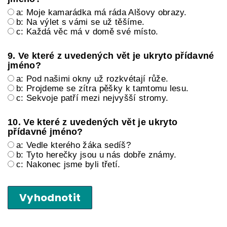
a: Moje kamarádka má ráda Alšovy obrazy.
b: Na výlet s vámi se už těšíme.
c: Každá věc má v domě své místo.
9. Ve které z uvedených vět je ukryto přídavné
jméno?
a: Pod našimi okny už rozkvétají růže.
b: Projdeme se zítra pěšky k tamtomu lesu.
c: Sekvoje patří mezi nejvyšší stromy.
10. Ve které z uvedených vět je ukryto
přídavné jméno?
a: Vedle kterého žáka sedíš?
b: Tyto herečky jsou u nás dobře známy.
c: Nakonec jsme byli třetí.
Vyhodnotit