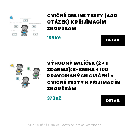
CVIČNÉ ONLINE TESTY (440
OTÁZEK) K PŘIJÍMACÍM
ZKOUŠKÁM
189 Kč
DETAIL
VÝHODNÝ BALÍČEK (2 + 1
ZDARMA): E-KNIHA + 100
PRAVOPISNÝCH CVIČENÍ +
CVIČNÉ TESTY K PŘIJÍMACÍM
ZKOUŠKÁM
378 Kč
DETAIL
2026 ©
iČEŠTINA.cz
, všechna práva vyhrazena