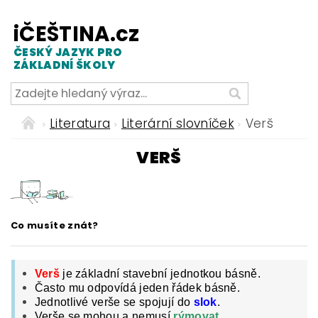
iČEŠTINA.cz
ČESKÝ JAZYK PRO
ZÁKLADNÍ ŠKOLY
Literatura
Literární slovníček
Verš
VERŠ
Co musíte znát?
Verš
je základní stavební jednotkou básně.
Často mu odpovídá jeden řádek básně.
Jednotlivé verše se spojují do
slok
.
Verše se mohou a nemusí
rýmovat
.