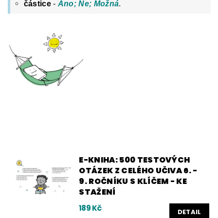
částice
-
Ano; Ne; Možná
.
E-KNIHA: 500 TESTOVÝCH
OTÁZEK Z CELÉHO UČIVA 6. -
9. ROČNÍKU S KLÍČEM - KE
STAŽENÍ
189 Kč
DETAIL