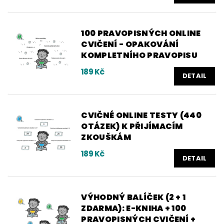
100 PRAVOPISNÝCH ONLINE
CVIČENÍ - OPAKOVÁNÍ
KOMPLETNÍHO PRAVOPISU
189 Kč
DETAIL
CVIČNÉ ONLINE TESTY (440
OTÁZEK) K PŘIJÍMACÍM
ZKOUŠKÁM
189 Kč
DETAIL
VÝHODNÝ BALÍČEK (2 + 1
ZDARMA): E-KNIHA + 100
PRAVOPISNÝCH CVIČENÍ +