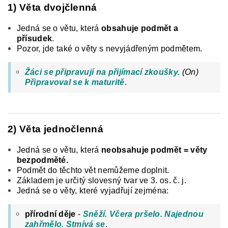
1) Věta dvojčlenná
Jedná se o větu, která
obsahuje podmět a
přísudek
.
Pozor, jde také o věty s nevyjádřeným podmětem.
Žáci se připravují na přijímací zkoušky.
(On)
Připravoval se k maturit
ě
.
2) Věta jednočlenná
Jedná se o větu, která
neobsahuje podmět = věty
bezpodměté.
Podmět do těchto vět nemůžeme doplnit.
Základem je určitý slovesný tvar ve 3. os. č. j.
Jedná se o věty, které vyjadřují zejména:
přírodní děje
-
Sněží. Včera pršelo. Najednou
zahřmělo. Stmívá se
.