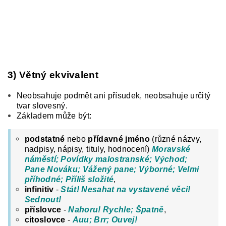
3) Větný ekvivalent
Neobsahuje podmět ani přísudek, n
eobsahuje určitý
tvar slovesný.
Základem může být:
podstatné
nebo
přídavné jméno
(různé názvy,
nadpisy, nápisy, tituly, hodnocení)
Moravské
náměstí; Povídky malostranské; Východ;
Pane Nováku; Vážený pane; Výborné; Velmi
příhodné; Příliš složité
,
infinitiv
-
Stát! Nesahat na vystavené věci!
Sednout!
příslovce
-
Nahoru! Rychle; Špatně
,
citoslovce
-
Auu; Brr; Ouvej!