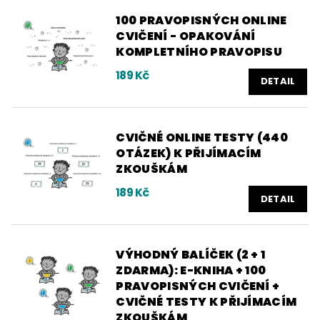
100 PRAVOPISNÝCH ONLINE
CVIČENÍ - OPAKOVÁNÍ
KOMPLETNÍHO PRAVOPISU
189 Kč
DETAIL
CVIČNÉ ONLINE TESTY (440
OTÁZEK) K PŘIJÍMACÍM
ZKOUŠKÁM
189 Kč
DETAIL
VÝHODNÝ BALÍČEK (2 + 1
ZDARMA): E-KNIHA + 100
PRAVOPISNÝCH CVIČENÍ +
CVIČNÉ TESTY K PŘIJÍMACÍM
ZKOUŠKÁM