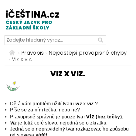
iČEŠTINA.cz
ČESKÝ JAZYK PRO
ZÁKLADNÍ ŠKOLY
Pravopis
Nejčastější pravopisné chyby
Viz x viz.
VIZ X VIZ.
Dělá vám problém užití tvaru
viz
x
viz.
?
Píše se za ním tečka, nebo ne?
viz
Pravopisně správně je pouze tvar
(bez tečky)
.
Viz
je totiž celé slovo, nejedná se o zkratku.
Jedná se o nepravidelný tvar rozkazovacího způsobu
od slovesa
vidět
.