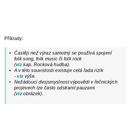
Příklady:
Častěji než výraz samotný se používá spojení
folk song, folk music či folk rock
(
viz
kap.
Rocková hudba).
A v této souvislosti existuje celá řada rizik
-
viz
výše.
Nežádoucí dvojsmyslnost výpovědi v řečnických
projevech lze často odstranit pauzami
(
viz
obrázek).