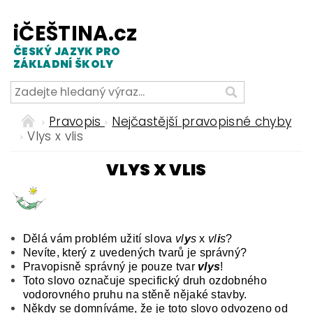
iČEŠTINA.cz
ČESKÝ JAZYK PRO
ZÁKLADNÍ ŠKOLY
Pravopis
Nejčastější pravopisné chyby
Vlys x vlis
VLYS X VLIS
Dělá vám problém užití slova
vl
y
s
x
vl
i
s
?
Nevíte, který z uvedených tvarů je správný?
Pravopisně správný je pouze tvar
vlys
!
Toto slovo
označuje specifický druh ozdobného
vodorovného pruhu na stěně nějaké stavby.
Někdy se domníváme, že je toto slovo odvozeno od