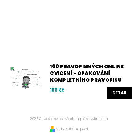
100 PRAVOPISNÝCH ONLINE
CVIČENÍ - OPAKOVÁNÍ
KOMPLETNÍHO PRAVOPISU
189 Kč
DETAIL
2026 ©
iČEŠTINA.cz
, všechna práva vyhrazena
Vytvořil Shoptet