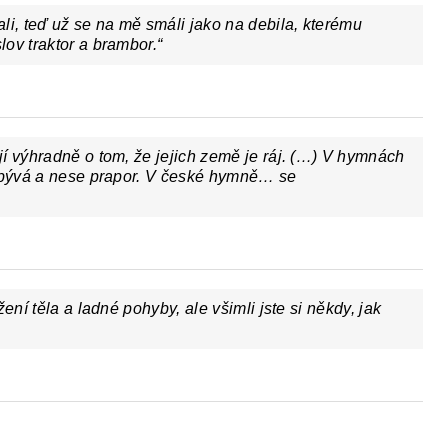
li, teď už se na mě smáli jako na debila, kterému
ov traktor a brambor.“
í výhradně o tom, že jejich země je ráj. (…) V hymnách
dobývá a nese prapor. V české hymně… se
ení těla a ladné pohyby, ale všimli jste si někdy, jak