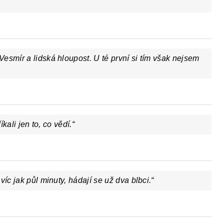
esmír a lidská hloupost. U té první si tím však nejsem
íkali jen to, co vědí.“
íc jak půl minuty, hádají se už dva blbci.“