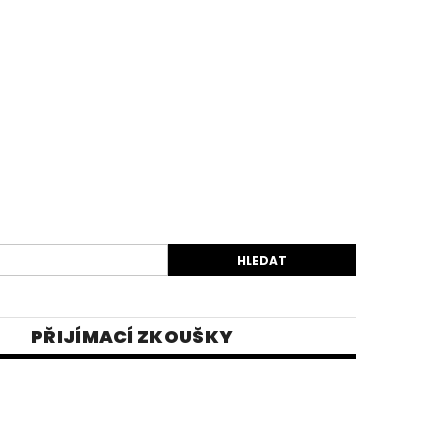
PŘIJÍMACÍ ZKOUŠKY
EK
VIDEA
E-SHOP 1
INĚ