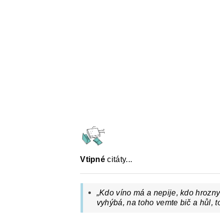
ČESKÝ JAZYK PRO STŘEDNÍ ŠKOL
O NAŠICH STRÁNKÁCH
Vtipné
citáty...
„Kdo víno má a nepije, kdo hrozny
vyhýbá, na toho vemte bič a hůl, to