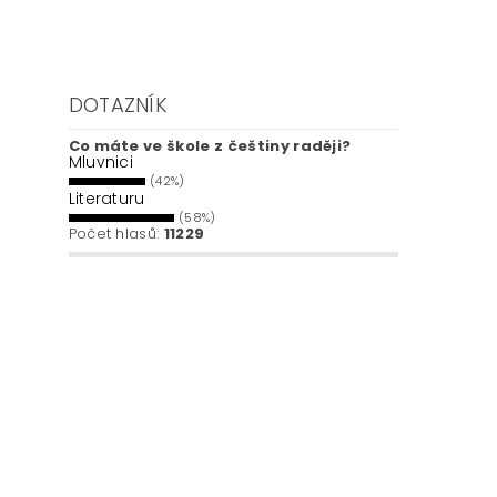
DOTAZNÍK
Co máte ve škole z češtiny raději?
Mluvnici
(42%)
Literaturu
(58%)
Počet hlasů:
11229