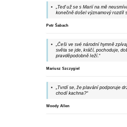
„Teď už se s Marií na mě neusmíva
konečně došel významový rozdíl sl
Petr Šabach
„Češi ve své národní hymně zpívaj
světa se jde, kráčí, pochoduje, 
pravděpodobně leží.“
Mariusz Szczygiel
„Tvrdí se, že plavání podporuje drž
chodí kachna?“
Woody Allen