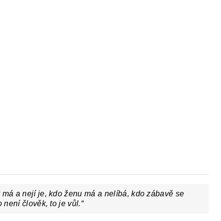
Y
DĚJEPIS PRO ZÁKLADNÍ ŠKOLY
FAC
 má a nejí je, kdo ženu má a nelíbá, kdo zábavě se
 není člověk, to je vůl.“