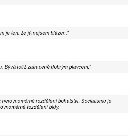
m je ten, že já nejsem blázen.“
lu. Bývá totiž zatraceně dobrým plavcem.“
a: nerovnoměrné rozdělení bohatství. Socialismu je
 rovnoměrné rozdělení bídy.“