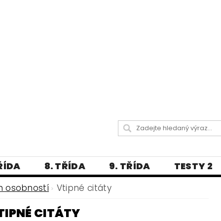
TŘÍDA
8. TŘÍDA
9. TŘÍDA
TESTY 2
LITERATURA
JAZYKOVĚDNÝ SLOVNÍČ
h osobností
Vtipné citáty
 A PRAVOPISNÁ CVIČENÍ
TIPNÉ CITÁTY
А МОВА ДЛЯ УКРАЇНЦІВ
BLOG - VŠE O ČEŠT