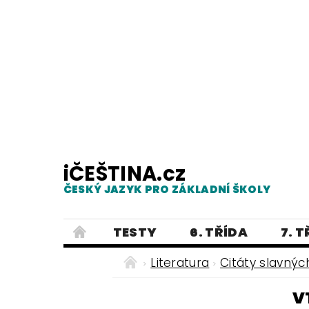
iČEŠTINA.cz
ČESKÝ JAZYK PRO ZÁKLADNÍ ŠKOLY
TESTY
6. TŘÍDA
7. 
PRAVOPIS
PRACOVNÍ LISTY
Literatura
Citáty slavnýc
E-SHOP 2
TESTY
DIKTÁTY
V
ČEŠTINA PRO UKRAJINCE - ЧЕСЬК