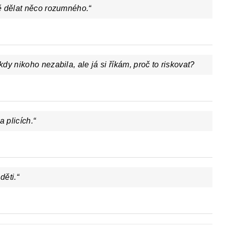
ě dělat něco rozumného.“
kdy nikoho nezabila, ale já si říkám, proč to riskovat?
 plicích.“
děti.
“