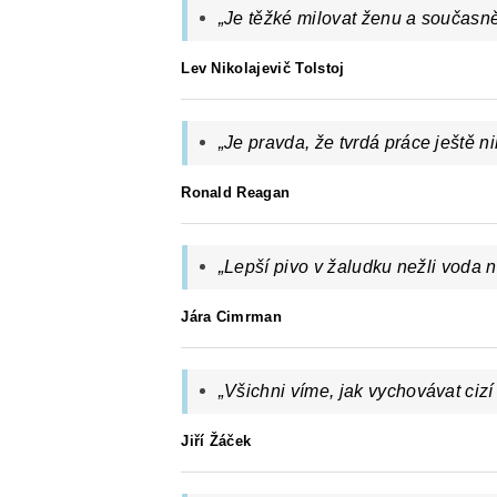
„Je těžké milovat ženu a současn
Lev Nikolajevič Tolstoj
„
Je pravda, že tvrdá práce ještě ni
Ronald Reagan
„Lepší pivo v žaludku nežli voda na
Jára Cimrman
„
Všichni víme, jak vychovávat cizí 
Jiří Žáček