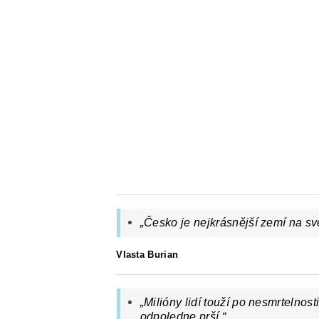
„Česko je nejkrásnější zemí na svě
Vlasta Burian
„Milióny lidí touží po nesmrtelnost
odpoledne prší.
“