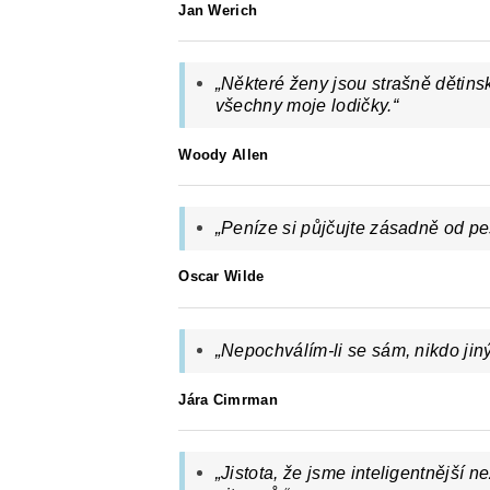
Jan Werich
„Některé ženy jsou strašně dětins
všechny moje lodičky.
“
Woody Allen
„Peníze si půjčujte zásadně od pes
Oscar Wilde
„Nepochválím-li se sám, nikdo jin
Jára Cimrman
„Jistota, že jsme inteligentnější než