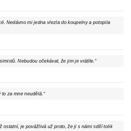
ké. Nedávno mi jedna vlezla do koupelny a potopila
imistů. Nebudou očekávat, že jim je vrátíte.“
ý to za mne neudělá.“
 ostatní, je povážlivá už proto, že ji s námi sdílí tolik