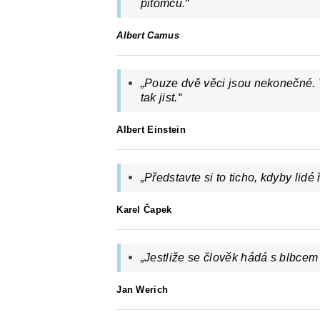
pitomců.“
Albert Camus
„Pouze dvě věci jsou nekonečné. V
tak jist.“
Albert Einstein
„Představte si to ticho, kdyby lidé ř
Karel Čapek
„Jestliže se člověk hádá s blbcem v
Jan Werich