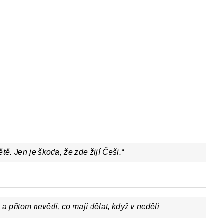
tě. Jen je škoda, že zde žijí Češi.“
i a přitom nevědí, co mají dělat, když v neděli