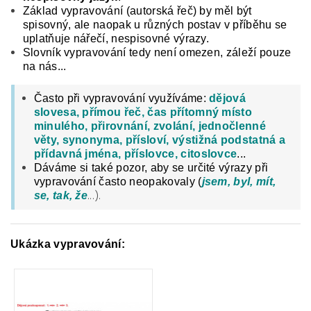
Základ vypravování (autorská řeč) by měl být
spisovný, ale naopak u různých postav v příběhu se
uplatňuje nářečí, nespisovné výrazy.
Slovník vypravování tedy není omezen, záleží pouze
na nás...
Často při vypravování využíváme:
dějová
slovesa,
přímou řeč,
čas přítomný místo
minulého, přirovnání, zvolání, jednočlenné
věty, synonyma, přísloví, výstižná podstatná a
přídavná jména, příslovce, citoslovce
...
Dáváme si také pozor, aby se určité výrazy při
vypravování často neopakovaly (
jsem, byl, mít,
...).
se, tak, že
Ukázka vypravování: