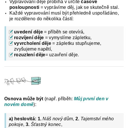
Vypravování děje probíhá v určité
časové
posloupnosti
= vyprávíme děj, jak se skutečně stal.
Každé vypravování musí být přehledně uspořádáno,
je rozděleno do několika částí:
uvedení děje
= příběh se otevírá,
rozvíjení děje
= vymyslíme zápletku,
vyvrcholení děje
= zápletku stupňujeme,
zvyšujeme napětí,
rozuzlení
děje
= uzavření děje.
Osnova může být
(např.
příběh:
Můj první den v
novém domě
):
a) heslovitá:
1.
Náš nový dům
,
2.
Tajemství mého
pokoje
,
3.
Šťastný konec
,