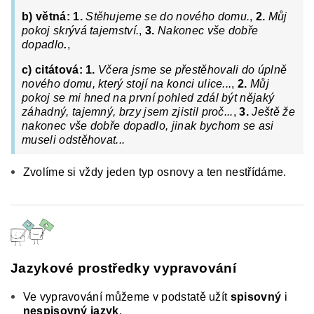
b) větná:
1.
Stěhujeme se do nového domu.
,
2.
Můj
pokoj skrývá tajemství.
,
3.
Nakonec vše dobře
dopadlo
.
,
c) citátová:
1.
Včera jsme se přestěhovali do úplně
nového domu, který stojí na konci ulice...
,
2.
Můj
pokoj se mi hned na první pohled zdál být nějaký
záhadný, tajemný, brzy jsem zjistil proč...
,
3.
Ještě že
nakonec vše dobře dopadlo, jinak bychom se asi
museli odstěhovat...
Zvolíme si vždy jeden typ osnovy a ten nestřídáme.
Jazykové prostředky vypravování
Ve vypravování můžeme v podstatě užít
spisovný
i
nespisovný jazyk
.