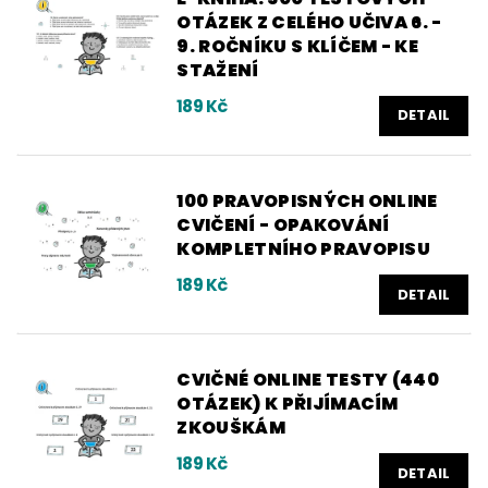
OTÁZEK Z CELÉHO UČIVA 6. -
9. ROČNÍKU S KLÍČEM - KE
STAŽENÍ
189 Kč
DETAIL
100 PRAVOPISNÝCH ONLINE
CVIČENÍ - OPAKOVÁNÍ
KOMPLETNÍHO PRAVOPISU
189 Kč
DETAIL
CVIČNÉ ONLINE TESTY (440
OTÁZEK) K PŘIJÍMACÍM
ZKOUŠKÁM
189 Kč
DETAIL