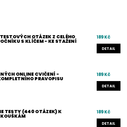
0 TESTOVÝCH OTÁZEK Z CELÉHO
189 Kč
 ROČNÍKU S KLÍČEM - KE STAŽENÍ
DETAIL
NÝCH ONLINE CVIČENÍ -
189 Kč
KOMPLETNÍHO PRAVOPISU
DETAIL
E TESTY (440 OTÁZEK) K
189 Kč
 ZKOUŠKÁM
DETAIL