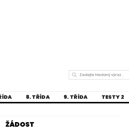
TŘÍDA
8. TŘÍDA
9. TŘÍDA
TESTY 2
LITERATURA
JAZYKOVĚDNÝ SLOVNÍČ
 A PRAVOPISNÁ CVIČENÍ
ŽÁDOST
А МОВА ДЛЯ УКРАЇНЦІВ
BLOG - VŠE O ČEŠT