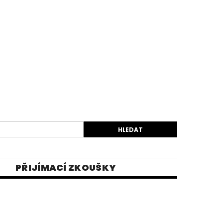
PŘIJÍMACÍ ZKOUŠKY
EK
VIDEA
E-SHOP 1
INĚ