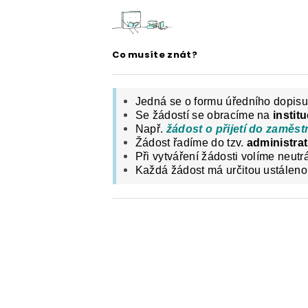
ČESKÝ JAZYK PRO STŘEDNÍ ŠKOL
O NAŠICH STRÁNKÁCH
Co musíte znát?
Jedná se o formu úředního dopisu
Se žádostí se obracíme na
institu
Např.
žádost o přijetí do zaměst
Žádost řadíme do tzv.
administrat
Při vytváření žádosti volíme neutr
Každá žádost má určitou ustáleno