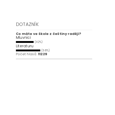
DOTAZNÍK
Co máte ve škole z češtiny raději?
Mluvnici
(42%)
Literaturu
(58%)
Počet hlasů:
11229