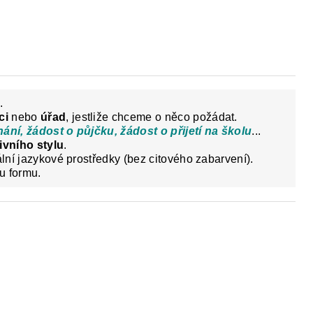
Y
DĚJEPIS PRO ZÁKLADNÍ ŠKOLY
FAC
.
ci
nebo
úřad
, jestliže chceme o něco požádat.
nání, žádost o půjčku, žádost o přijetí na školu
...
ivního stylu
.
ální jazykové prostředky (bez citového zabarvení).
u formu.