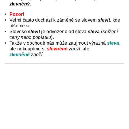
zlevněný
.
Pozor!
Velmi často dochází k záměně se slovem
slevit
, kde
píšeme
s
.
Sloveso
slevit
je odvozeno od slova
sleva
(
snížení
ceny nebo poplatku
).
Takže v obchodě nás může zaujmout výrazná
slev
a
,
ale nekoupíme si
slevněné
zboží
, ale
zlevněné
zboží
.