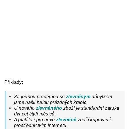
Příklady:
Za jednou prodejnou
se
zlevněným
nábytkem
jsme našli haldu prázdných krabic.
U
nového
zlevněného
zboží je standardní záruka
dvacet čtyři měsíců.
A platí to i pro nové
zlevněné
zboží
kupované
prostřednictvím internetu.