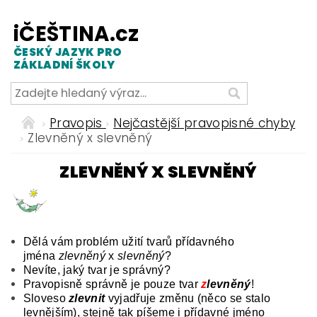
iČEŠTINA.cz
ČESKÝ JAZYK PRO
ZÁKLADNÍ ŠKOLY
Pravopis
Nejčastější pravopisné chyby
Zlevněný x slevněný
ZLEVNĚNÝ X SLEVNĚNÝ
Dělá vám problém užití tvarů přídavného
jména
zlevněný
x
slevněný
?
Nevíte, jaký tvar je správný?
Pravopisně správně je pouze tvar
z
levněný
!
Sloveso
zlevnit
vyjadřuje změnu (něco se stalo
levnějším), stejně tak píšeme i přídavné jméno